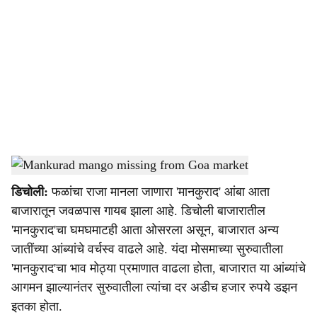
o
c
i
a
l
s
Mankurad mango missing from Goa market
-
Dainik Gomantak
h
डिचोली:
फळांचा राजा मानला जाणारा 'मानकुराद' आंबा आता
a
बाजारातून जवळपास गायब झाला आहे. डिचोली बाजारातील
r
'मानकुराद'चा घमघमाटही आता ओसरला असून, बाजारात अन्य
जातींच्या आंब्यांचे वर्चस्व वाढले आहे. यंदा मोसमाच्या सुरुवातीला
e
'मानकुराद'चा भाव मोठ्या प्रमाणात वाढला होता, बाजारात या आंब्यांचे
आगमन झाल्यानंतर सुरुवातीला त्यांचा दर अडीच हजार रुपये डझन
इतका होता.