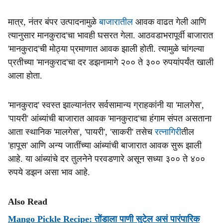
मात्र, नंतर बंपर उत्पादनामुळे
बाजारातील
आवक वाढत गेली आणि
त्यानुसार मानकुराद'चा भावही घसरत गेला. आठवडाभरापूर्वी बाजारात
'मानकुराद'ची मोठ्या प्रमाणात आवक झाली होती. त्यामुळे चांगल्या
प्रतीच्या 'मानकुराद'चा दर डझनामागे २०० ते ३०० रुपयांपर्यंत खाली
आला होता.
'मानकुराद' स्वस्त झाल्यानंतर सर्वसामान्य ग्राहकांनी या 'मालगेस',
'पायरी' आंब्यांची बाजारात आवक 'मानकुराद'चा हंगाम संपत असताना
आता स्थानिक 'मालगेस', 'पायरी', 'साकरी' तसेच
रत्नागिरी
तील
'हापूस' आणि अन्य जातींच्या आंब्यांची बाजारात आवक सुरू झाली
आहे. या आंब्यांचे दर तुलनेने परवडणारे असून सध्या ३०० ते ४००
रुपये डझन असा भाव आहे.
Also Read
Mango Pickle Recipe: तोंडाला पाणी सुटेल असं पारंपारिक