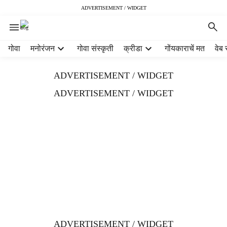
ADVERTISEMENT / WIDGET
H
गोवा
मनोरंजन
गोवा संस्कृती
क्रीडा
गोंयकाराचें मत
वेब 
e
a
ADVERTISEMENT / WIDGET
d
e
ADVERTISEMENT / WIDGET
r
m
e
n
u
i
t
e
m
s
ADVERTISEMENT / WIDGET