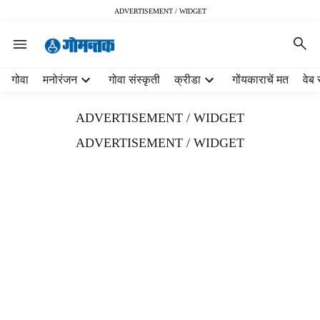
ADVERTISEMENT / WIDGET
H
गोवा
मनोरंजन
गोवा संस्कृती
क्रीडा
गोंयकाराचें मत
वेब 
e
a
ADVERTISEMENT / WIDGET
d
e
ADVERTISEMENT / WIDGET
r
m
e
n
u
i
t
e
m
s