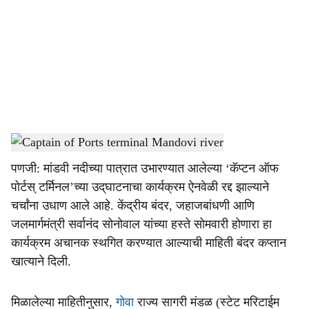
c
i
a
l
s
Captain of Ports terminal Mandovi river
-
Dainik Gomantak
h
पणजी: मांडवी नदीच्या पात्रात उभारण्यात आलेल्या ‘कॅप्टन ऑफ
a
पोर्टस्‌ टर्मिनल’च्या उद्‌घाटनाचा कार्यक्रम ऐनवेळी रद्द झाल्याने
r
चर्चांना उधाण आले आहे. केंद्रीय बंदर, जहाजबांधणी आणि
जलमार्गमंत्री सर्वानंद सोनोवाल यांच्या हस्ते सोमवारी होणारा हा
e
कार्यक्रम अचानक स्थगित करण्यात आल्याची माहिती बंदर कप्तान
खात्याने दिली.
मिळालेल्या माहितीनुसार,
गोवा
राज्य सागरी मंडळ (स्टेट मरिटाईम