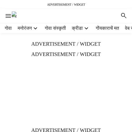
ADVERTISEMENT / WIDGET
H
गोवा
मनोरंजन
गोवा संस्कृती
क्रीडा
गोंयकाराचें मत
वेब 
e
a
ADVERTISEMENT / WIDGET
d
e
ADVERTISEMENT / WIDGET
r
m
e
n
u
i
t
e
m
s
ADVERTISEMENT / WIDGET