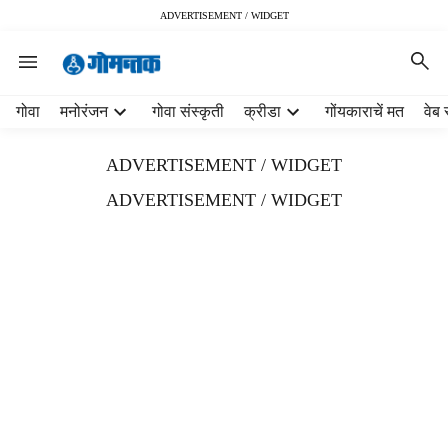
ADVERTISEMENT / WIDGET
H
गोवा
मनोरंजन
गोवा संस्कृती
क्रीडा
गोंयकाराचें मत
वेब 
e
a
ADVERTISEMENT / WIDGET
d
e
ADVERTISEMENT / WIDGET
r
m
e
n
u
i
t
e
m
s