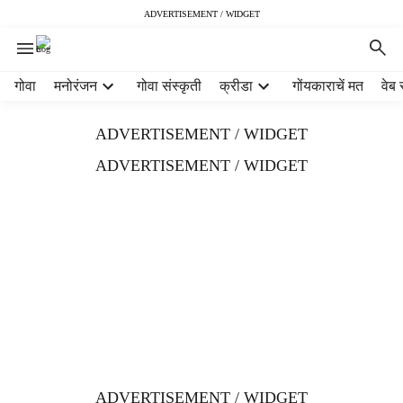
ADVERTISEMENT / WIDGET
H
गोवा
मनोरंजन
गोवा संस्कृती
क्रीडा
गोंयकाराचें मत
वेब 
e
a
ADVERTISEMENT / WIDGET
d
e
ADVERTISEMENT / WIDGET
r
m
e
n
u
i
t
e
m
s
ADVERTISEMENT / WIDGET