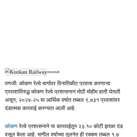
o
c
i
a
l
s
Konkan Railway
-
Dainik Gomantak
h
पणजी: कोकण रेल्वे मार्गावर विनातिकीट प्रवास करणाऱ्या
a
प्रवाशांविरुद्ध कोकण रेल्वे प्रशासनानं मोठी मोहीम हाती घेतली
r
असून, २०२४-२५ या आर्थिक वर्षात तब्बल ९,७३१ प्रवाशांवर
दंडात्मक कारवाई करण्यात आली आहे.
e
कोकण
रेल्वे प्रशासनाने या कारवाईतून २३.१० कोटी इतका दंड
वसूल केला आहे. मागील वर्षाच्या तुलनेत ही रक्कम तब्बल १.७