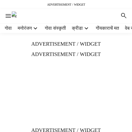
ADVERTISEMENT / WIDGET
H
गोवा
मनोरंजन
गोवा संस्कृती
क्रीडा
गोंयकाराचें मत
वेब 
e
a
ADVERTISEMENT / WIDGET
d
e
ADVERTISEMENT / WIDGET
r
m
e
n
u
i
t
e
m
s
ADVERTISEMENT / WIDGET