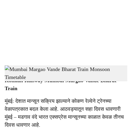
o
c
i
a
l
s
Mumbai Margao Vande Bharat Train
-
Dainik Gomantak
h
Konkan Railway Mumbai Margao Vande Bharat
a
Train
r
मुंबई: देशात मान्सून सक्रिय झाल्याने कोकण रेल्वेने ट्रेनच्या
e
वेळापत्रकात बदल केला आहे. आठवड्यातून सहा दिवस धावणारी
मुंबई – मडगाव वंदे भारत एक्सप्रेस मान्सूनच्या काळात केवळ तीनच
दिवस धावणार आहे.