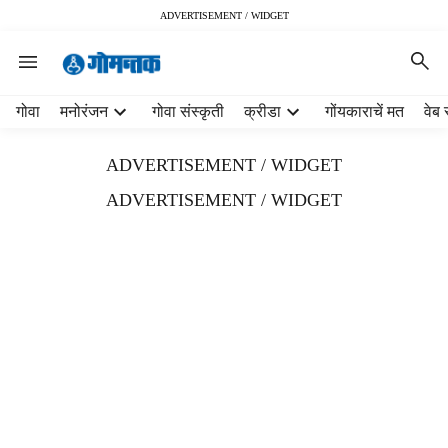
ADVERTISEMENT / WIDGET
H
गोवा
मनोरंजन
गोवा संस्कृती
क्रीडा
गोंयकाराचें मत
वेब 
e
a
ADVERTISEMENT / WIDGET
d
e
ADVERTISEMENT / WIDGET
r
m
e
n
u
i
t
e
m
s