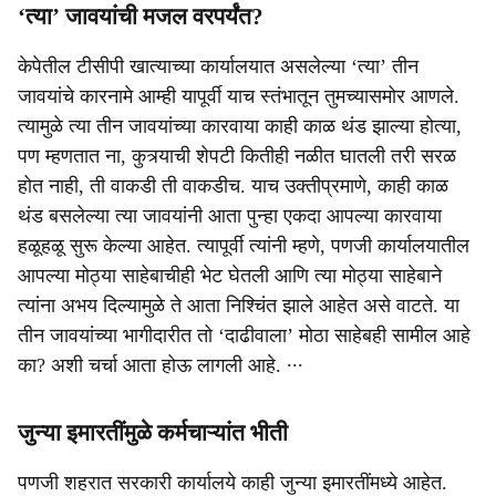
‘त्‍या’ जावयांची मजल वरपर्यंत?
केपेतील टीसीपी खात्‍याच्‍या कार्यालयात असलेल्‍या ‘त्‍या’ तीन
जावयांचे कारनामे आम्‍ही यापूर्वी याच स्‍तंभातून तुमच्‍यासमोर आणले.
त्‍यामुळे त्‍या तीन जावयांच्‍या कारवाया काही काळ थंड झाल्‍या होत्‍या,
पण म्‍हणतात ना, कुत्र्याची शेपटी कितीही नळीत घातली तरी सरळ
होत नाही, ती वाकडी ती वाकडीच. याच उक्‍तीप्रमाणे, काही काळ
थंड बसलेल्‍या त्‍या जावयांनी आता पुन्‍हा एकदा आपल्‍या कारवाया
हळूहळू सुरू केल्‍या आहेत. त्‍यापूर्वी त्‍यांनी म्‍हणे, पणजी कार्यालयातील
आपल्‍या मोठ्या साहेबाचीही भेट घेतली आणि त्‍या मोठ्या साहेबाने
त्‍यांना अभय दिल्‍यामुळे ते आता निश्चिंत झाले आहेत असे वाटते. या
तीन जावयांच्‍या भागीदारीत तो ‘दाढीवाला’ मोठा साहेबही सामील आहे
का? अशी चर्चा आता होऊ लागली आहे. ∙∙∙
जुन्या इमारतींमुळे कर्मचाऱ्यांत भीती
पणजी शहरात सरकारी कार्यालये काही जुन्या इमारतींमध्ये आहेत.