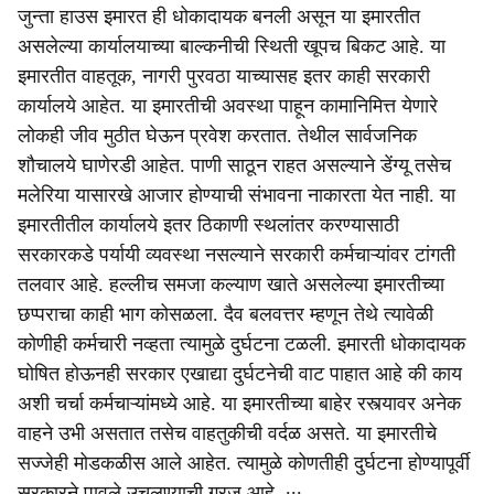
जुन्ता हाउस इमारत ही धोकादायक बनली असून या इमारतीत
असलेल्या कार्यालयाच्या बाल्कनीची स्थिती खूपच बिकट आहे. या
इमारतीत वाहतूक, नागरी पुरवठा याच्यासह इतर काही सरकारी
कार्यालये आहेत. या इमारतीची अवस्था पाहून कामानिमित्त येणारे
लोकही जीव मुठीत घेऊन प्रवेश करतात. तेथील सार्वजनिक
शौचालये घाणेरडी आहेत. पाणी साठून राहत असल्याने डेंग्यू तसेच
मलेरिया यासारखे आजार होण्याची संभावना नाकारता येत नाही. या
इमारतीतील कार्यालये इतर ठिकाणी स्थलांतर करण्यासाठी
सरकारकडे पर्यायी व्यवस्था नसल्याने सरकारी कर्मचाऱ्यांवर टांगती
तलवार आहे. हल्लीच समजा कल्याण खाते असलेल्या इमारतीच्या
छप्पराचा काही भाग कोसळला. दैव बलवत्तर म्हणून तेथे त्यावेळी
कोणीही कर्मचारी नव्हता त्यामुळे दुर्घटना टळली. इमारती धोकादायक
घोषित होऊनही सरकार एखाद्या दुर्घटनेची वाट पाहात आहे की काय
अशी चर्चा कर्मचाऱ्यांमध्ये आहे. या इमारतीच्या बाहेर रस्त्यावर अनेक
वाहने उभी असतात तसेच वाहतुकीची वर्दळ असते. या इमारतीचे
सज्जेही मोडकळीस आले आहेत. त्यामुळे कोणतीही दुर्घटना होण्यापूर्वी
सरकारने पावले उचलण्याची गरज आहे. ∙∙∙