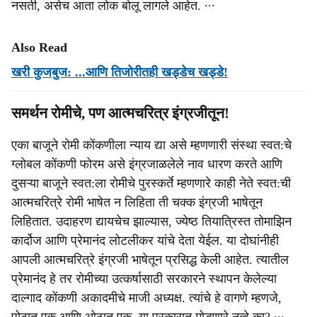
नसती, असेच आता लोक बोलू लागले आहेत. ∙∙∙
Also Read
खरी कुजबुज: ...आणि तिजोरीतही खड्डेच खड्डे!
समर्थन रोमीचे, पण आत्‍मचरित्र इंग्रजीतून!
एका बाजूने रोमी कोंकणीला न्‍याय द्या असे म्‍हणणारी संस्‍था स्‍वत:चे
ग्‍लोबल कोंकणी फोरम असे इंग्रजाळलेले नाव धारण करते आणि
दुसऱ्या बाजूने स्‍वत:ला रोमीचे पुरस्‍कर्ते म्‍हणणारे काही नेते स्‍वत:ची
आत्‍मचरित्रे रोमी भाषेत न लिहिता ती चक्‍क इंग्रजी भाषेतून
लिहितात. उदाहरण द्यायचेच झाल्‍यास, ज्‍येष्‍ठ तियात्रिस्‍त तोमाझिन
कार्दोज आणि प्रेमानंद लोटलीकर यांचे देता येईल. या दोघांनीही
आपली आत्‍मचरित्रे इंग्रजी भाषेतून प्रसिद्ध केली आहेत. त्‍यातील
प्रेमानंद हे तर रोमीच्या उत्‍कर्षासाठी सरकारने स्‍थापन केलेल्‍या
दाल्‍गाद कोंकणी अकादमीचे माजी अध्‍यक्ष. त्‍यांचे हे वागणे म्‍हणजे,