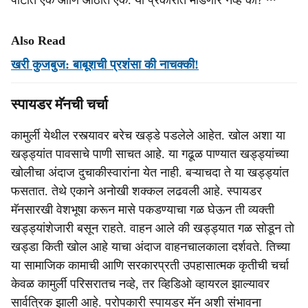
पोटात एक आणि ओठात एक. या प्रकारात मोडणारे नव्‍हे का? ∙∙∙
Also Read
खरी कुजबुज: बाबूशची प्रशंसा की नाचक्की!
स्पायडर मॅनची चर्चा
कामुर्ली येथील रस्त्यावर बरेच खड्डे पडलेले आहेत. खोल अशा या
खड्ड्यांत पावसाचे पाणी साचत आहे. या गढूळ पाण्यात खड्ड्यांच्या
खोलीचा अंदाज दुचाकीस्वारांना येत नाही. बऱ्याचदा ते या खड्‍ड्यांत
फसतात. तेथे एकाने अनोखी शक्कल लढवली आहे. स्पायडर
मॅनसारखी वेशभूषा करून मासे पकडण्याचा गळ घेऊन ती व्यक्ती
खड्‍ड्यांशेजारी बसून राहते. वाहन आले की खड्ड्यात गळ सोडून तो
खड्डा किती खोल आहे याचा अंदाज वाहनचालकाला दर्शवते. तिच्या
या सामाजिक कामाची आणि सरकारप्रती उपहासात्मक कृतीची चर्चा
केवळ कामुर्ली परिसरातच नव्हे, तर व्हिडिओ व्हायरल झाल्यावर
सार्वत्रिक झाली आहे. परोपकारी स्पायडर मॅन अशी संभावना