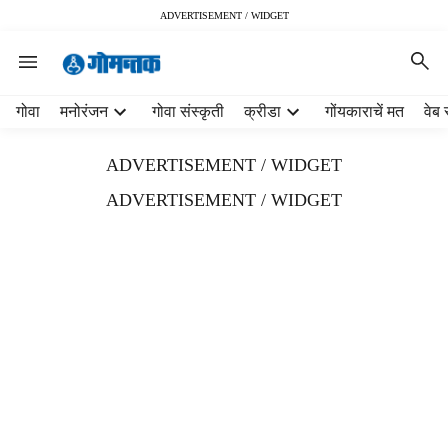
ADVERTISEMENT / WIDGET
H
गोवा
मनोरंजन
गोवा संस्कृती
क्रीडा
गोंयकाराचें मत
वेब 
e
a
ADVERTISEMENT / WIDGET
d
e
ADVERTISEMENT / WIDGET
r
m
e
n
u
i
t
e
m
s