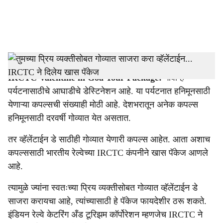
a
l
s
IRCTC Valentine in Goa Tour Package
-
Dainik Gomantak
h
IRCTC Valentine in Goa Tour Package:
गोवा हे
a
पर्यटनासाठीचे आघाडीचे डेस्टिनेशन आहे. या पर्यटनात हनिमूनसाठी
r
येणाऱ्या कपल्सची संख्याही मोठी आहे. देशभरातून अनेक कपल्स
हनिमूनसाठी दरवर्षी गोव्यात येत असतात.
e
तर व्हॅलेंटाईन डे साठीही गोव्यात येणारी कपल्स आहेत. आता अशाच
कपल्ससाठी भारतीय रेल्वेच्या IRCTC कंपनीने खास पॅकेज आणले
आहे.
त्यामुळे ज्यांना स्वतःच्या प्रिय व्यक्तीसोबत गोव्यात व्हॅलेंटाईन डे
साजरा करायचा आहे, त्यांच्यासाठी हे पॅकेज फायदेशीर ठरू शकते.
इंडियन रेल्वे केटरिंग अँड टूरिझम कॉर्पोरेशन म्हणजेच IRCTC ने