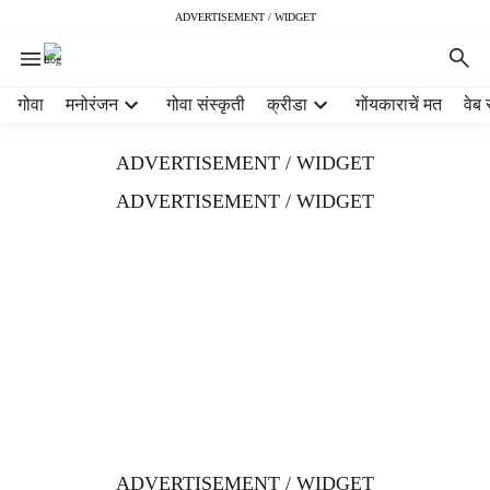
ADVERTISEMENT / WIDGET
H
गोवा
मनोरंजन
गोवा संस्कृती
क्रीडा
गोंयकाराचें मत
वेब 
e
a
ADVERTISEMENT / WIDGET
d
e
ADVERTISEMENT / WIDGET
r
m
e
n
u
i
t
e
m
s
ADVERTISEMENT / WIDGET