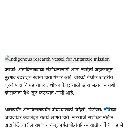
c
i
a
l
s
Antarctica research from Vasco
-
Dainik Gomantak
h
पणजी: अंटार्क्टिकामध्ये संशोधनासाठी आता स्वदेशी जहाजातून
a
मुरगाव बंदरातून रवाना होता येणार आहे. वास्को येथील राष्ट्रीय
r
ध्रुवीय आणि महासागर संशोधन केंद्रासाठी खास जहाज बांधणी
कोलकाता येथे सुरु करण्यात आली आहे.
e
आतापर्यंत अंटार्क्टिकापर्यंत पोचण्यासाठी विदेशी, विशेषतः
नॉर्वे
च्या
जहाजांवर अवलंबून राहावे लागत होते. भारताची संशोधन मोहीम
अंटार्क्टिकावरील संशोधन केंद्रांपर्यंत पोहोचविण्यासाठी नॉर्वेची जहाजे