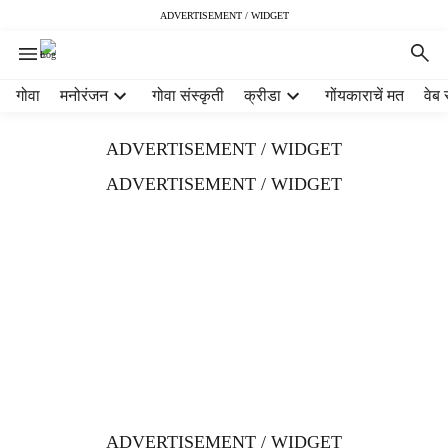
ADVERTISEMENT / WIDGET
H
गोवा
मनोरंजन
गोवा संस्कृती
क्रीडा
गोंयकाराचें मत
वेब 
e
a
ADVERTISEMENT / WIDGET
d
e
ADVERTISEMENT / WIDGET
r
m
e
n
u
i
t
e
m
s
ADVERTISEMENT / WIDGET