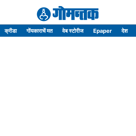
क्रीडा
गोंयकाराचें मत
वेब स्टोरीज
Epaper
देश