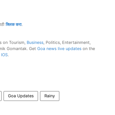
साठी
क्लिक करा
.
s on Tourism,
Business
, Politics, Entertainment,
nik Gomantak. Get
Goa news live updates
on the
d
IOS
.
Goa Updates
Rainy