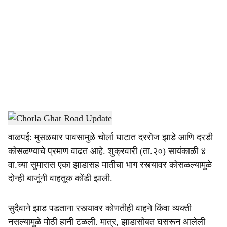
o
c
i
a
l
s
Chorla Ghat News
-
Dainik Gomantak
h
वाळपई: मुसळधार पावसामुळे चोर्ला घाटात दररोज झाडे आणि दरडी
a
कोसळण्याचे प्रमाण वाढत आहे. शुक्रवारी (ता.२०) सायंकाळी ४
r
वा.च्या सुमारास एका झाडासह मातीचा भाग रस्त्यावर कोसळल्यामुळे
दोन्ही बाजूंनी वाहतूक कोंडी झाली.
e
सुदैवाने झाड पडताना रस्त्यावर कोणतीही वाहने किंवा व्यक्ती
नसल्यामुळे मोठी हानी टळली. मात्र, झाडासोबत घसरून आलेली