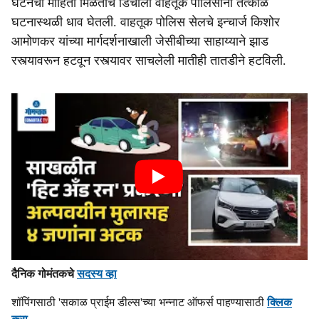
घटनेची माहिती मिळताच डिचोली वाहतूक पोलिसांनी तत्काळ
घटनास्थळी धाव घेतली. वाहतूक पोलिस सेलचे इन्चार्ज किशोर
आमोणकर यांच्या मार्गदर्शनाखाली जेसीबीच्या साहाय्याने झाड
रस्त्यावरून हटवून रस्त्यावर साचलेली मातीही तातडीने हटविली.
दैनिक गोमंतकचे
सदस्य व्हा
शॉपिंगसाठी 'सकाळ प्राईम डील्स'च्या भन्नाट ऑफर्स पाहण्यासाठी
क्लिक