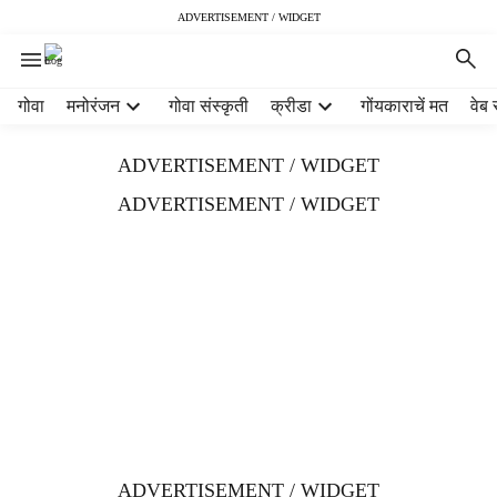
ADVERTISEMENT / WIDGET
H
गोवा
मनोरंजन
गोवा संस्कृती
क्रीडा
गोंयकाराचें मत
वेब 
e
a
ADVERTISEMENT / WIDGET
d
e
ADVERTISEMENT / WIDGET
r
m
e
n
u
i
t
e
m
s
ADVERTISEMENT / WIDGET