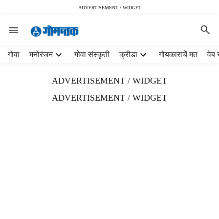
ADVERTISEMENT / WIDGET
H
गोवा
मनोरंजन
गोवा संस्कृती
क्रीडा
गोंयकाराचें मत
वेब 
e
a
ADVERTISEMENT / WIDGET
d
e
ADVERTISEMENT / WIDGET
r
m
e
n
u
i
t
e
m
s