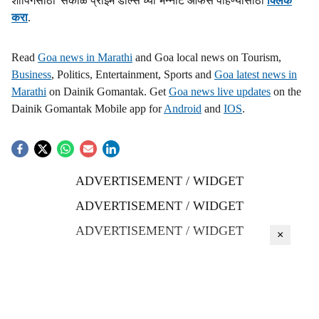
शॉपिंगसाठी 'सकाळ प्राईम डील्स'च्या भन्नाट ऑफर्स पाहण्यासाठी
क्लिक
करा
.
Read
Goa news in Marathi
and Goa local news on Tourism,
Business
, Politics, Entertainment, Sports and
Goa latest news in
Marathi
on Dainik Gomantak. Get
Goa news live updates
on the
Dainik Gomantak Mobile app for
Android
and
IOS
.
ADVERTISEMENT / WIDGET
ADVERTISEMENT / WIDGET
ADVERTISEMENT / WIDGET
×