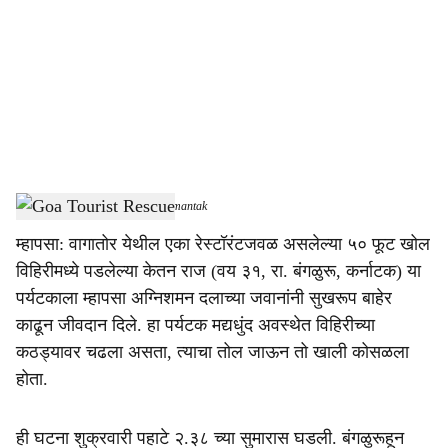
c
i
a
l
s
Goa Tourist Rescue
-
Dainik Gomantak
h
म्हापसा: वागातोर येथील एका रेस्टॉरंटजवळ असलेल्या ५० फूट खोल
a
विहिरीमध्ये पडलेल्या केतन राज (वय ३१, रा. बंगळुरू, कर्नाटक) या
r
पर्यटकाला म्हापसा अग्निशमन दलाच्या जवानांनी सुखरूप बाहेर
काढून जीवदान दिले. हा पर्यटक मद्यधुंद अवस्थेत विहिरीच्या
e
कठड्यावर चढला असता, त्याचा तोल जाऊन तो खाली कोसळला
होता.
ही घटना शुक्रवारी पहाटे २.३८ च्या सुमारास घडली. बंगळुरूहून