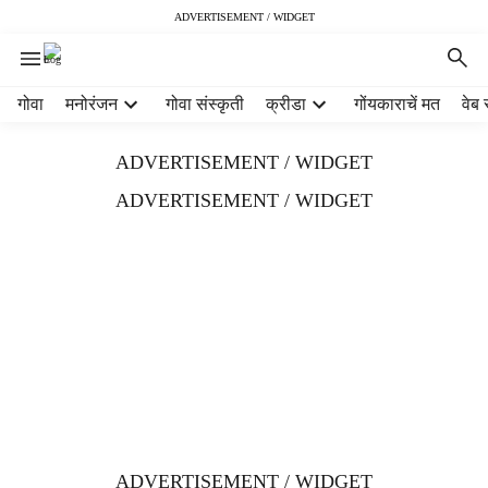
ADVERTISEMENT / WIDGET
H
गोवा
मनोरंजन
गोवा संस्कृती
क्रीडा
गोंयकाराचें मत
वेब 
e
a
ADVERTISEMENT / WIDGET
d
e
ADVERTISEMENT / WIDGET
r
m
e
n
u
i
t
e
m
s
ADVERTISEMENT / WIDGET