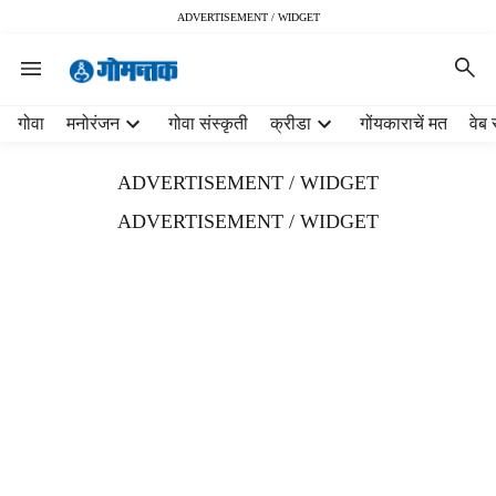
ADVERTISEMENT / WIDGET
H
गोवा
मनोरंजन
गोवा संस्कृती
क्रीडा
गोंयकाराचें मत
वेब 
e
a
ADVERTISEMENT / WIDGET
d
e
ADVERTISEMENT / WIDGET
r
m
e
n
u
i
t
e
m
s