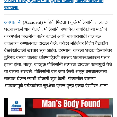
जोरदार धडक, सुदैवाने मोठी दुर्घटना टळली; चालक थोडक्यात
बचावला!
अपघाताची
(Accident) माहिती मिळताच कुळे पोलिसांनी तात्काळ
घटनास्थळी धाव घेतली. पोलिसांनी स्थानिक नागरिकांच्या मदतीने
कारमधील जखमींना बाहेर काढले आणि उपचारासाठी तात्काळ
जवळच्या रुग्णालयात दाखल केले. गरोदर महिलेवर विशेष वैद्यकीय
देखरेखीखाली उपचार सुरु आहेत. दरम्यान, कारला धडक दिल्यानंतर
टुरिस्ट बसचा चालक थांबण्याऐवजी बससह घटनास्थळावरुन पसार
झाला होता. मात्र, वाहतूक पोलिसांनी तत्परता दाखवत फार्मागुडी येथे
या बसला अडवले. पोलिसांनी बस जप्त केली असून बसचालकाला
ताब्यात घेऊन त्याची चौकशी सुरु केली. गोव्यातील वाढत्या
अपघातांमुळे पर्यटकांच्या सुरक्षेचा प्रश्न पुन्हा एकदा ऐरणीवर आला.