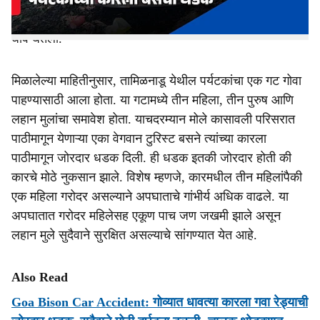
कारमधील पर्यटकांपैकी एका गरोदर महिलेसह पाच जण जखमी झाले.
अपघाताची माहिती मिळताच कुळे पोलिसांनी तात्काळ घटनास्थळाकडे
धाव घेतली.
मिळालेल्या माहितीनुसार, तामिळनाडू येथील पर्यटकांचा एक गट गोवा
पाहण्यासाठी आला होता. या गटामध्ये तीन महिला, तीन पुरुष आणि
लहान मुलांचा समावेश होता. याचदरम्यान मोले कासावली परिसरात
पाठीमागून येणाऱ्या एका वेगवान टुरिस्ट बसने त्यांच्या कारला
पाठीमागून जोरदार धडक दिली. ही धडक इतकी जोरदार होती की
कारचे मोठे नुकसान झाले. विशेष म्हणजे, कारमधील तीन महिलांपैकी
एक महिला गरोदर असल्याने अपघाताचे गांभीर्य अधिक वाढले. या
अपघातात गरोदर महिलेसह एकूण पाच जण जखमी झाले असून
लहान मुले सुदैवाने सुरक्षित असल्याचे सांगण्यात येत आहे.
Also Read
Goa Bison Car Accident: गोव्यात धावत्या कारला गवा रेड्याची