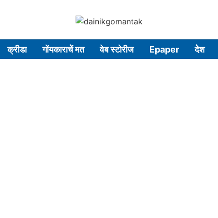
क्रीडा
गोंयकाराचें मत
वेब स्टोरीज
Epaper
देश