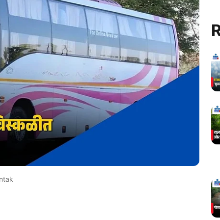
R
ntak