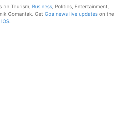
s on Tourism,
Business
, Politics, Entertainment,
nik Gomantak. Get
Goa news live updates
on the
d
IOS
.