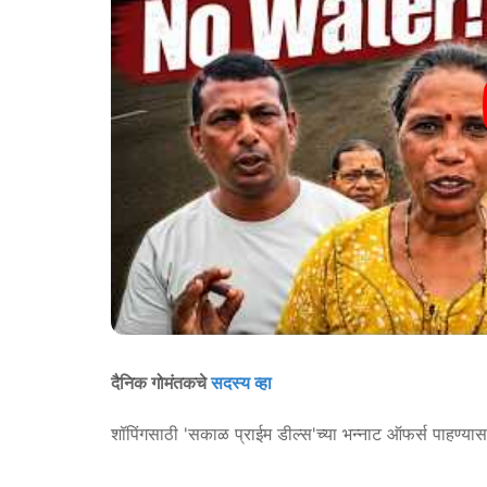
दैनिक गोमंतकचे
सदस्य व्हा
शॉपिंगसाठी 'सकाळ प्राईम डील्स'च्या भन्नाट ऑफर्स पाहण्या