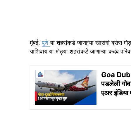
मुंबई,
पुणे
या शहरांकडे जाणाऱ्या खासगी बसेस मोठ्य
याशिवाय या मोठ्या शहरांकडे जाणाऱ्या कदंब परिव
Goa Dubai F
पडलेली गोवा
एअर इंडिया 