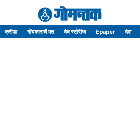
क्रीडा
गोंयकाराचें मत
वेब स्टोरीज
Epaper
देश