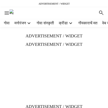
ADVERTISEMENT / WIDGET
H
गोवा
मनोरंजन
गोवा संस्कृती
क्रीडा
गोंयकाराचें मत
वेब 
e
a
ADVERTISEMENT / WIDGET
d
e
ADVERTISEMENT / WIDGET
r
m
e
n
u
i
t
e
m
s
ADVERTISEMENT / WIDGET