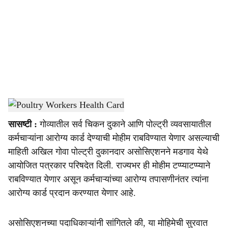
c
i
a
l
s
Chicken Shop Health Card
-
Dainik gomantak
h
सासष्टी :
गोव्यातील सर्व चिकन दुकाने आणि पोल्ट्री व्यवसायातील
a
कर्मचाऱ्यांना आरोग्य कार्ड देण्याची मोहीम राबविण्यात येणार असल्याची
r
माहिती अखिल गोवा पोल्ट्री दुकानदार असोसिएशनने मडगाव येथे
आयोजित पत्रकार परिषदेत दिली. राज्यभर ही मोहीम टप्प्याटप्प्याने
e
राबविण्यात येणार असून कर्मचाऱ्यांच्या आरोग्य तपासणीनंतर त्यांना
आरोग्य कार्ड प्रदान करण्यात येणार आहे.
असोसिएशनच्या पदाधिकाऱ्यांनी सांगितले की, या मोहिमेची सुरवात