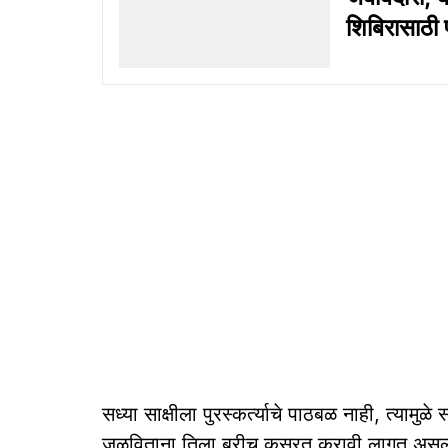
शिबिरासाठी प
सध्या साक्षीला पुरस्कर्त्याचे पाठबळ नाही, त्यामु
जुळविताना तिला बरीच कसरत करावी लागत असल्याची