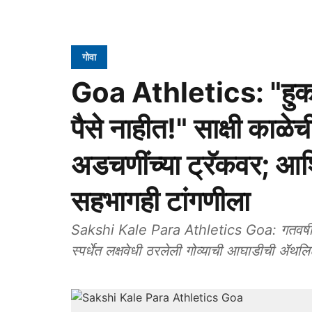
गोवा
Goa Athletics: "हुक
पैसे नाहीत!" साक्षी काळ
अडचणींच्या ट्रॅकवर; आश
सहभागही टांगणीला
Sakshi Kale Para Athletics Goa: गतवर्षी प
स्पर्धेत लक्षवेधी ठरलेली गोव्याची आघाडीची ॲथल