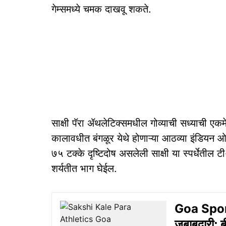
गेम्समध्ये चमक दाखवू शकते.
साक्षी पॅरा ॲथलेटिक्समधील गोव्याची सध्याची एकम
कालावधीत बंगळूर येथे होणाऱ्या आठव्या इंडियन 
७५ टक्के दृष्टिदोष असलेली साक्षी या स्पर्धेती
शर्यतीत भाग घेईल.
Goa Sport: 
जबाबदारी; 