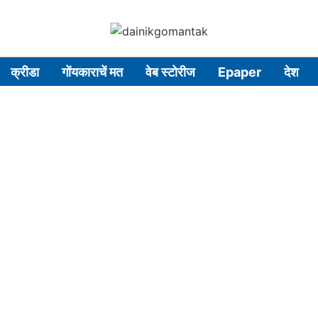
क्रीडा
गोंयकाराचें मत
वेब स्टोरीज
Epaper
देश