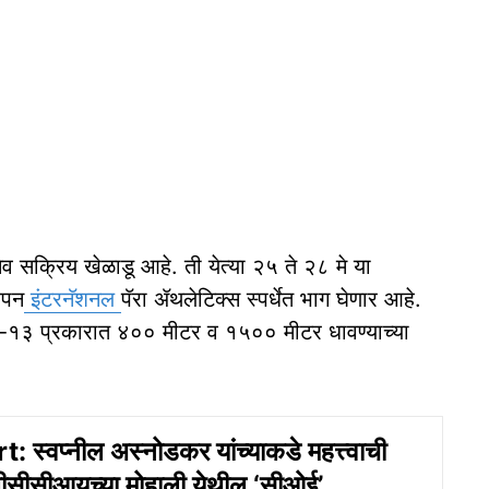
ेव सक्रिय खेळाडू आहे. ती येत्या २५ ते २८ मे या
ओपन
इंटरनॅशनल
पॅरा ॲथलेटिक्स स्पर्धेत भाग घेणार आहे.
ल टी-१३ प्रकारात ४०० मीटर व १५०० मीटर धावण्याच्या
स्वप्नील अस्नोडकर यांच्याकडे महत्त्वाची
बीसीसीआयच्या मोहाली येथील ‘सीओई’