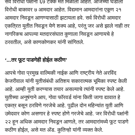
सर्व विरोधी पक्षांना ६७ टक्के मते मिळाली आहेत. आजच्या घडीला
विरोधी बाकावर ७ आमदार आहेत. विद्यमान आमदारांना एकूण २१
आमदार निवडून आणण्यासाठी झटायला हवे. सर्व विरोधी आमदार
एकत्रित युतीत निवडून येणे शक्य आहे, परंतु जर असे झाले नाही तर
नागरिकच आपल्या मतदारसंघात कुणाला निवडून आणायचे हे
ठरवतील, असे काणकोणकर यांनी सांगितले.
‘...तर फूट पाडणेही होईल कठीण’
आपचे गोवा प्रमुख वाल्मिकी नाईक आणि राष्‍ट्रीय नेते अरविंद
केजरीवाल यांनी युतीसंबंधी अतिशय सकारात्मक भूमिका स्पष्ट केली
आहे. आम्ही युती करण्यास तयार असल्याचे त्यांनी स्पष्ट केले आहे.
युतीच्या अनुषंगाने आप, गोवा फॉरवर्ड यांना किती जागा द्यावात हे
एकत्र बसून ठरविणे गरजेचे आहे. पुढील दोन महिन्यांत युती आणि
उमेदवार कोण असणार हे स्पष्ट होणे गरजेचे आहे. जर विरोधी पक्षांनी
२२ हून अधिक आमदार निवडून आणले, तर आमदारांमध्ये फूट पाडणे
कठीण होईल, असे मत ॲड. कुतिन्हो यांनी व्यक्त केले.