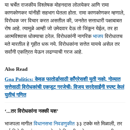
या चर्चेत राजकीय विश्‍लेषक मोहनदास लोलयेकर आणि रामा
काणकोणकर यांनीही सहभाग घेतला होता. रामा काणकोणकर म्हणाले,
विरोधक जर विचार करत असतील की, जनतेत सत्ताधारी पक्षाबाबत
रोष आहे. त्यामुळे आम्ही जो उमेदवार देऊ तो जिंकून येईल, तर हा
आत्मविश्‍वास धोक्याचा ठरेल. विरोधकांनी नागरिक
भाजप
विरोधातच
मते मारतील हे गृहीत धरू नये. विरोधकांना सत्तेत यायचे असेल तर
सर्वांनी एकत्रित येऊन लढण्याची गरज आहे.
Also Read
Goa Politics: केवळ फातोर्डासाठी काँग्रेसशी युती नको, गोव्यात
सत्तेसाठी विरोधकांची एकजूट गरजेची; विजय सरदेसाईंनी स्पष्ट केलं
युतीचं गणित
‘...तर विरोधकांना नक्की यश’
भाजपला मागील
विधानसभा निवडणुकीत
३३ टक्के मते मिळाली, तर