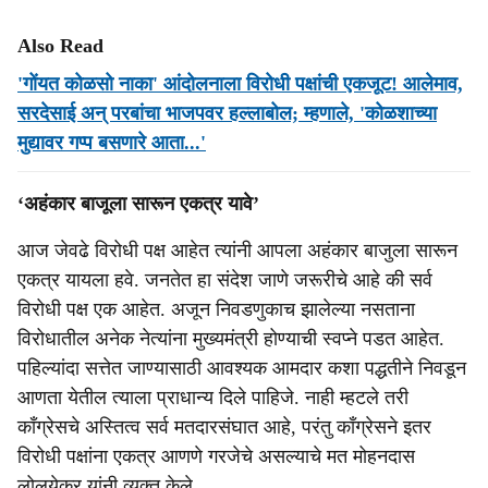
Also Read
'गोंयत कोळसो नाका' आंदोलनाला विरोधी पक्षांची एकजूट! आलेमाव,
सरदेसाई अन् परबांचा भाजपवर हल्लाबोल; म्हणाले, 'कोळशाच्या
मुद्यावर गप्प बसणारे आता...'
‘अहंकार बाजूला सारून एकत्र यावे’
आज जेवढे विरोधी पक्ष आहेत त्यांनी आपला अहंकार बाजुला सारून
एकत्र यायला हवे. जनतेत हा संदेश जाणे जरूरीचे आहे की सर्व
विरोधी पक्ष एक आहेत. अजून निवडणुकाच झालेल्या नसताना
विरोधातील अनेक नेत्यांना मुख्यमंत्री होण्याची स्वप्ने पडत आहेत.
पहिल्यांदा सत्तेत जाण्यासाठी आवश्‍यक आमदार कशा पद्धतीने निवडून
आणता येतील त्याला प्राधान्य दिले पाहिजे. नाही म्हटले तरी
कॉंग्रेसचे अस्तित्‍व सर्व मतदारसंघात आहे, परंतु कॉंग्रेसने इतर
विरोधी पक्षांना एकत्र आणणे गरजेचे असल्याचे मत मोहनदास
लोलयेकर यांनी व्यक्त केले.