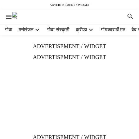
ADVERTISEMENT / WIDGET
H
गोवा
मनोरंजन
गोवा संस्कृती
क्रीडा
गोंयकाराचें मत
वेब 
e
a
ADVERTISEMENT / WIDGET
d
e
ADVERTISEMENT / WIDGET
r
m
e
n
u
i
t
e
m
s
ADVERTISEMENT / WIDGET