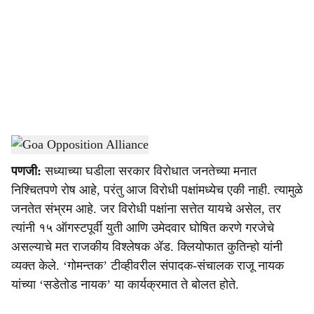
c
i
a
l
s
VIDEO
-
Dainik Gomantak
h
पणजी:
सध्याच्या घडीला सरकार विरोधात जनतेच्या मनात
a
निश्‍चितपणे रोष आहे, परंतु आज विरोधी पक्षांमध्येच एकी नाही. त्यामुळे
r
जनतेत संभ्रम आहे. जर विरोधी पक्षांना सत्तेत यायचे असेल, तर
त्यांनी १५ ऑगस्टपूर्वी युती आणि उमेदवार घोषित करणे गरजेचे
e
असल्याचे मत राजकीय विश्‍लेषक ॲड. क्लियोफात कुतिन्हो यांनी
व्यक्त केले. ‘गोमन्तक’ टीव्हीवरील संपादक-संचालक राजू नायक
यांच्या ‘सडेतोड नायक’ या कार्यक्रमात ते बोलत होते.