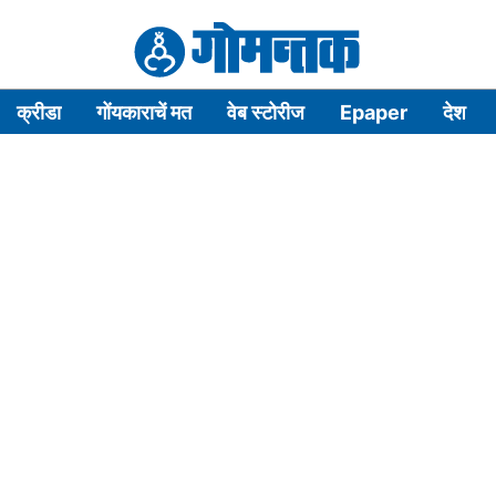
क्रीडा
गोंयकाराचें मत
वेब स्टोरीज
Epaper
देश