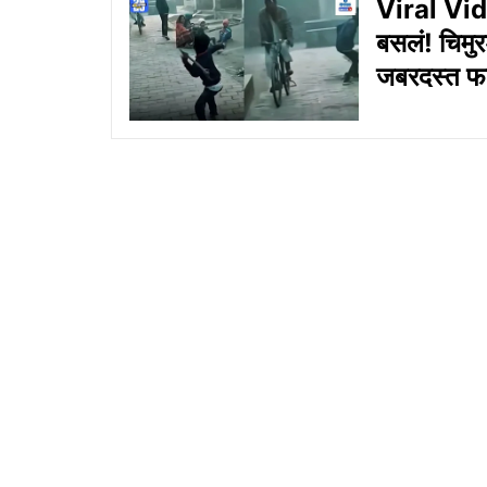
Viral Vide
बसलं! चिमु
जबरदस्त फट