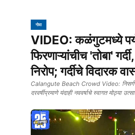
गोवा
VIDEO: कळंगुटमध्ये पर्य
फिरणाऱ्यांचीच 'तोबा' गर्दी
निरोप; गर्दीचे विदारक वास
Calangute Beach Crowd Video: निसर्गरम्य क
दरवर्षीप्रमाणे यंदाही नववर्षाचे स्वागत मोठ्या उत