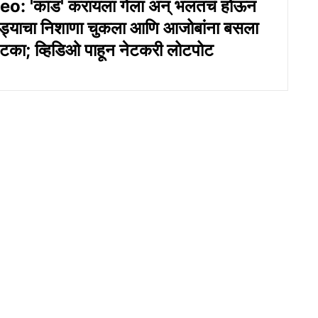
o: 'कांड' करायला गेला अन् भलतचं होऊन
रड्याचा निशाणा चुकला आणि आजोबांना बसला
का; व्हिडिओ पाहून नेटकरी लोटपोट