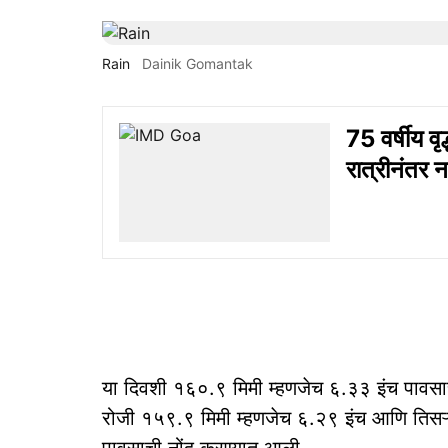
Rain
Dainik Gomantak
75 वर्षीय वृ
रात्रीनंतर न
या दिवशी १६०.९ मिमी म्हणजेच ६.३३ इंच पावस
रोजी १५९.९ मिमी म्हणजेच ६.२९ इंच आणि तिसऱ्
पावसाची नोंद करण्यात आली.