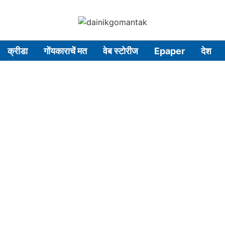
क्रीडा
गोंयकाराचें मत
वेब स्टोरीज
Epaper
देश