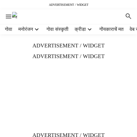
ADVERTISEMENT / WIDGET
H
गोवा
मनोरंजन
गोवा संस्कृती
क्रीडा
गोंयकाराचें मत
वेब 
e
a
ADVERTISEMENT / WIDGET
d
e
ADVERTISEMENT / WIDGET
r
m
e
n
u
i
t
e
m
s
ADVERTISEMENT / WIDGET