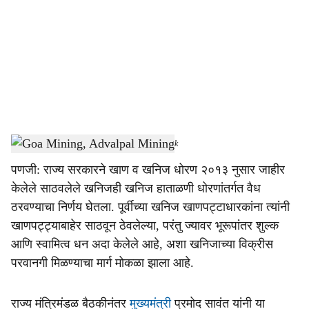
c
i
a
l
s
Goa Mining, Advalpal Mining
-
Dainik Gomantak
h
पणजी: राज्य सरकारने खाण व खनिज धोरण २०१३ नुसार जाहीर
a
केलेले साठवलेले खनिजही खनिज हाताळणी धोरणांतर्गत वैध
r
ठरवण्याचा निर्णय घेतला. पूर्वीच्या खनिज खाणपट्टाधारकांना त्यांनी
खाणपट्ट्याबाहेर साठवून ठेवलेल्या, परंतु ज्यावर भूरूपांतर शुल्क
e
आणि स्वामित्व धन अदा केलेले आहे, अशा खनिजाच्या विक्रीस
परवानगी मिळण्याचा मार्ग मोकळा झाला आहे.
राज्य मंत्रिमंडळ बैठकीनंतर
मुख्यमंत्री
प्रमोद सावंत यांनी या