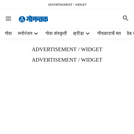
ADVERTISEMENT / WIDGET
H
गोवा
मनोरंजन
गोवा संस्कृती
क्रीडा
गोंयकाराचें मत
वेब 
e
a
ADVERTISEMENT / WIDGET
d
e
ADVERTISEMENT / WIDGET
r
m
e
n
u
i
t
e
m
s