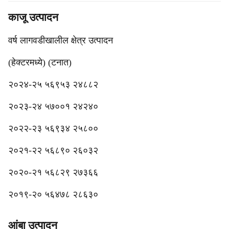
काजू उत्पादन
वर्ष लागवडीखालील क्षेत्र उत्पादन
(हेक्टरमध्ये) (टनात)
२०२४-२५ ५६९५३ २४८८२
२०२३-२४ ५७००१ २४२४०
२०२२-२३ ५६९३४ २५८००
२०२१-२२ ५६८९० २६०३२
२०२०-२१ ५६८२९ २७३६६
२०१९-२० ५६४७८ २८६३०
आंबा उत्पादन