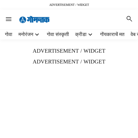
ADVERTISEMENT / WIDGET
H
गोवा
मनोरंजन
गोवा संस्कृती
क्रीडा
गोंयकाराचें मत
वेब 
e
a
ADVERTISEMENT / WIDGET
d
e
ADVERTISEMENT / WIDGET
r
m
e
n
u
i
t
e
m
s