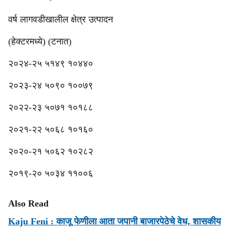
वर्ष लागवडीखालील क्षेत्र उत्पादन
(हेक्टरमध्ये) (टनात)
२०२४-२५ ५१४९ १०४४०
२०२३-२४ ५०९० १००७९
२०२२-२३ ५०७१ १०१८८
२०२१-२२ ५०६८ १०१६०
२०२०-२१ ५०६२ १०२८२
२०१९-२० ५०३४ ११००६
Also Read
Kaju Feni : काजू फेणीला आता जपानी बाजारपेठेचे वेध, शासकीय