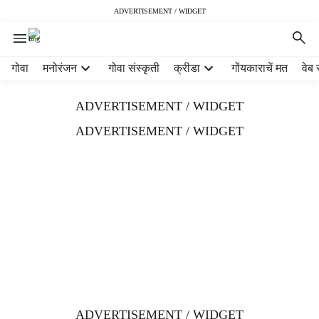
ADVERTISEMENT / WIDGET
H
गोवा
मनोरंजन
गोवा संस्कृती
क्रीडा
गोंयकाराचें मत
वेब 
e
a
ADVERTISEMENT / WIDGET
d
e
ADVERTISEMENT / WIDGET
r
m
e
n
u
i
t
e
m
s
ADVERTISEMENT / WIDGET