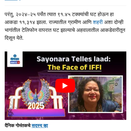
परंतु, २०२४–२५ पर्यंत त्‍यात ९१.४५ टक्‍क्‍यांची घट होऊन हा
आकडा ११,३१४ झाला. राज्‍यातील ग्रामीण आणि
शहरी
अशा दोन्‍ही
भागांतील टेलिफोन वापरात घट झाल्‍याचे अहवालातील आकडेवारीतून
दिसून येते.
दैनिक गोमंतकचे
सदस्य व्हा