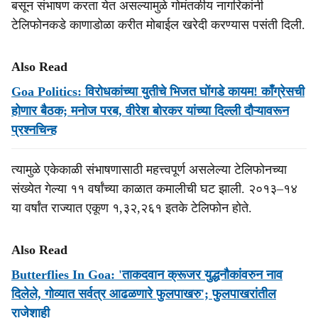
बसून संभाषण करता येत असल्‍यामुळे गोमंतकीय नागरिकांनी
टेलिफोनकडे काणाडोळा करीत मोबाईल खरेदी करण्‍यास पसंती दिली.
Also Read
Goa Politics: विरोधकांच्‍या युतीचे भिजत घोंगडे कायम! काँग्रेसची
होणार बैठक; मनोज परब, वीरेश बोरकर यांच्‍या दिल्ली दौऱ्यावरून
प्रश्‍‍नचिन्‍ह
त्‍यामुळे एकेकाळी संभाषणासाठी महत्त्‍वपूर्ण असलेल्‍या टेलिफोनच्‍या
संख्‍येत गेल्‍या ११ वर्षांच्‍या काळात कमालीची घट झाली. २०१३–१४
या वर्षांत राज्‍यात एकूण १,३२,२६१ इतके टेलिफोन होते.
Also Read
Butterflies In Goa: 'ताकदवान क्रूजर युद्धनौकांवरुन नाव
दिलेले, गोव्यात सर्वत्र आढळणारे फुलपाखरु'; फुलपाखरांतील
राजेशाही