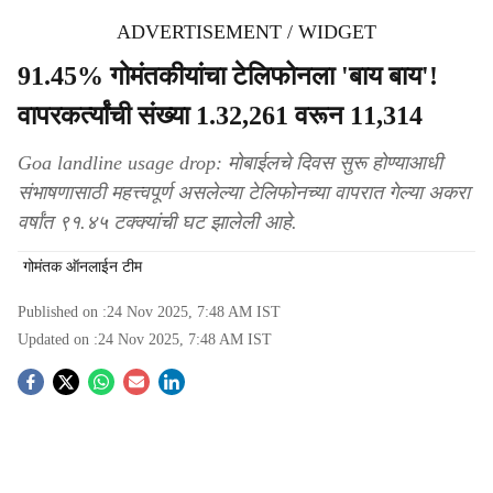
ADVERTISEMENT / WIDGET
91.45% गोमंतकीयांचा टेलिफोनला 'बाय बाय'!
वापरकर्त्यांची संख्‍या 1.32,261 वरून 11,314
Goa landline usage drop: मोबाईलचे दिवस सुरू होण्‍याआधी
संभाषणासाठी महत्त्‍वपूर्ण असलेल्‍या टेलिफोनच्‍या वापरात गेल्‍या अकरा
वर्षांत ९१.४५ टक्‍क्‍यांची घट झालेली आहे.
गोमंतक ऑनलाईन टीम
Published on :
24 Nov 2025, 7:48 AM
IST
Updated on :
24 Nov 2025, 7:48 AM
IST
S
o
c