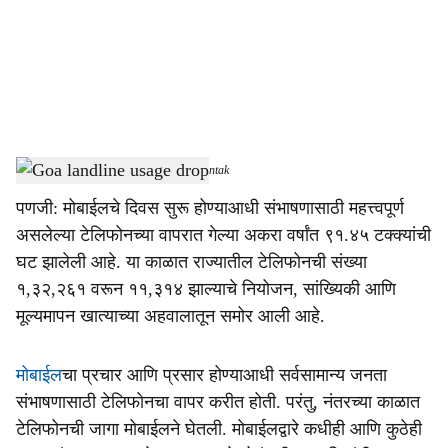
i
a
l
s
Goa landline usage drop
-
Dainik Gomantak
h
पणजी: मोबाईलचे दिवस सुरू होण्‍याआधी संभाषणासाठी महत्त्‍वपूर्ण
a
असलेल्‍या टेलिफोनच्‍या वापरात गेल्‍या अकरा वर्षांत ९१.४५ टक्‍क्‍यांची
r
घट झालेली आहे. या काळात राज्‍यातील टेलिफोनची संख्‍या
१,३२,२६१ वरून ११,३१४ झाल्‍याचे नियोजन, सांख्‍यिकी आणि
e
मूल्‍यमापन खात्‍याच्‍या अहवालातून समोर आली आहे.
मोबाईल
चा प्रचार आणि प्रसार होण्‍याआधी सर्वसामान्‍य जनता
संभाषणासाठी टेलिफोनचा वापर करीत होती. परंतु, नंतरच्‍या काळात
टेलिफोनची जागा मोबाईलने घेतली. मोबाईलद्वारे कधीही आणि कुठेही