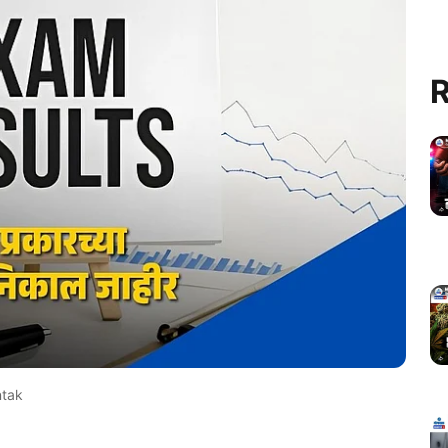
R
ntak