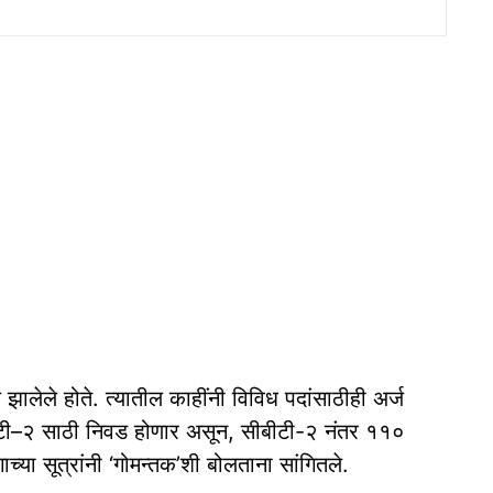
ालेले होते. त्‍यातील काहींनी विविध पदांसाठीही अर्ज
सीबीटी–२ साठी निवड होणार असून, सीबीटी-२ नंतर ११०
्‍या सूत्रांनी ‘गोमन्‍तक’शी बोलताना सांगितले.