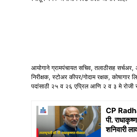
आयोगाने ग्रामपंचायत सचिव, तलाठीसह सर्चअर, अ
निरीक्षक, स्टोअर कीपर/गोदाम रक्षक, कोषागार ल
पदांसाठी २५ व २६ एप्रिल आणि २ व ३ मे रोजी सी
CP Radhak
पी. राधाकृष
शनिवारी लाव