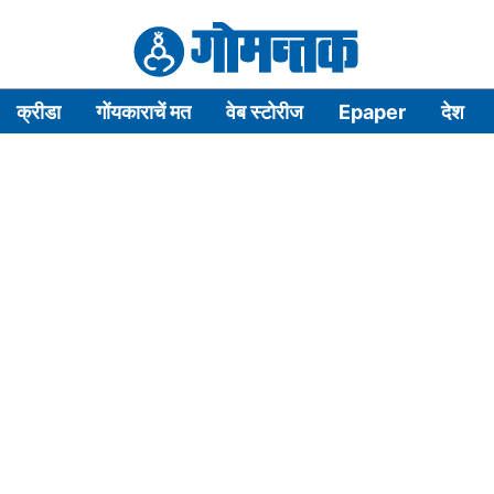
क्रीडा
गोंयकाराचें मत
वेब स्टोरीज
Epaper
देश