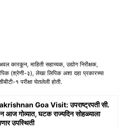
वल कारकून, माहिती सहाय्यक, उद्योग निरीक्षक,
िपिक (श्रेणी-३), लेखा लिपिक अशा दहा प्रकारच्‍या
बीटी-१ परीक्षा घेतलेली होती.
rishnan Goa Visit: उपराष्ट्रपती सी.
्णन आज गोव्‍यात, घटक राज्यदिन सोहळ्‍याला
णार उपस्‍थिती