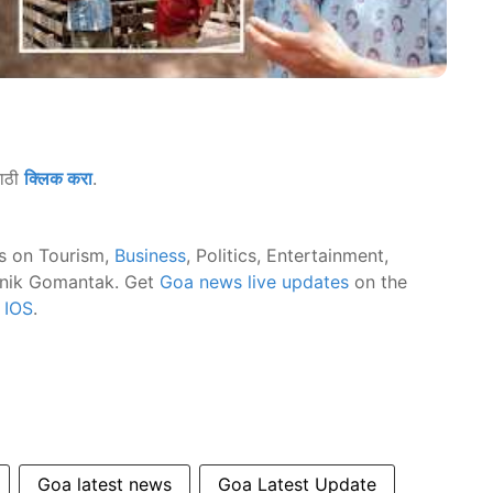
साठी
क्लिक करा
.
s on Tourism,
Business
, Politics, Entertainment,
nik Gomantak. Get
Goa news live updates
on the
d
IOS
.
Goa latest news
Goa Latest Update