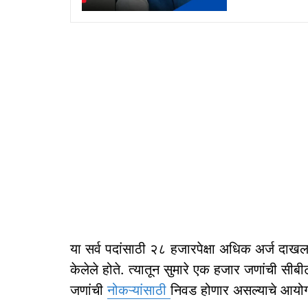
या सर्व पदांसाठी २८ हजारपेक्षा अधिक अर्ज दाखल झ
केलेले होते. त्‍यातून सुमारे एक हजार जणांची 
जणांची
नोकऱ्यांसाठी
निवड होणार असल्‍याचे आयोगाच