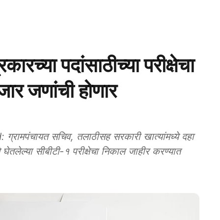
रच्‍या पदांसाठीच्‍या परीक्षेचा
जार जणांची होणार
ामपंचायत सचिव, तलाठीसह सरकारी खात्‍यांमध्‍ये दहा
घेतलेल्‍या सीबीटी-१ परीक्षेचा निकाल जाहीर करण्‍यात