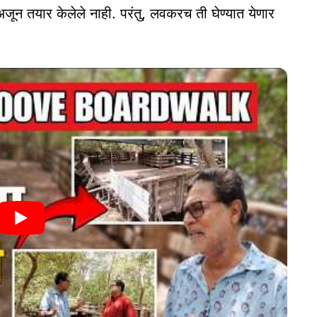
अजून तयार केलेले नाही. परंतु, लवकरच ती घेण्‍यात येणार