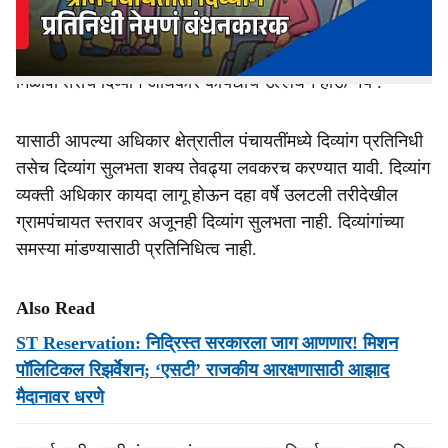
करण्यात आली होती. यासंबंधी सरकारने सकारात्मक प्रतिसाद दिला
असून पंचायत संचालनालयाने सर्व गटविकास अधिकाऱ्यांना निर्देश
दिले आहेत की, दिव्यांग व्यक्तीला प्रतिष्ठा आणि सन्मानाची वागणूक
मिळावी तसेच दिव्यांग अधिकार कायद्याचे उल्लंघन होऊ नये .
यासाठी आपल्या अधिकार क्षेत्रातील पंचायतींमध्ये दिव्यांग प्रतिनिधी
तसेच दिव्यांग सुलभता शक्य तेवढ्या लवकरच करण्यात यावी. दिव्यांग
व्यक्ती अधिकार कायदा लागू होऊन दहा वर्षे उलटली तरीदेखील
ग्रामपंचायत स्तरावर अजूनही दिव्यांग सुलभता नाही. दिव्यांगांच्या
समस्या मांडण्यासाठी प्रतिनिधित्व नाही.
Also Read
ST Reservation: निद्रिस्त सरकारला जाग आणणार! मिशन
पॉलिटिकल रिझर्वेशन; ‘एसटी’ राजकीय आरक्षणासाठी आझाद
मैदानावर धरणे