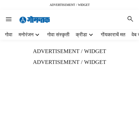
ADVERTISEMENT / WIDGET
H
गोवा
मनोरंजन
गोवा संस्कृती
क्रीडा
गोंयकाराचें मत
वेब 
e
a
ADVERTISEMENT / WIDGET
d
e
ADVERTISEMENT / WIDGET
r
m
e
n
u
i
t
e
m
s