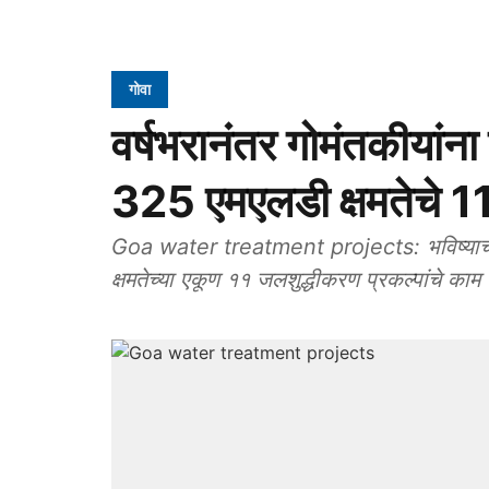
गोवा
वर्षभरानंतर गोमंतकीयांन
325 एमएलडी क्षमतेचे 11
Goa water treatment projects: भविष्‍याचा 
क्षमतेच्‍या एकूण ११ जलशुद्धीकरण प्रकल्‍पांचे काम