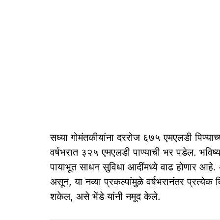
सध्‍या गोमंतकीयांना दररोज ६७५ एमएलडी पिण्‍याच्‍य
वर्षभरात ३२५ एमएलडी पाण्‍याची भर पडेल. भविष्‍यात
पायाभूत साधन सुविधा आदींमध्‍ये वाढ होणार आहे.
असून, या नव्‍या प्रकल्‍पांमुळे वर्षभरानंतर प्रत्‍
शकेल, असे भेंडे यांनी नमूद केले.