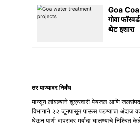
Goa Coal M
गोवा फॉरवर्
थेट इशारा
तर पाण्यावर निर्बंध
मान्‍सून लांबल्‍याने शुक्रवारी पेयजल आणि जलसंपदा
विभागाने २२ जूनपासून पाऊस पडण्याचा अंदाज वर्तव
घेऊन पाणी वापरावर मर्यादा घालण्‍याचे निश्‍चित केले