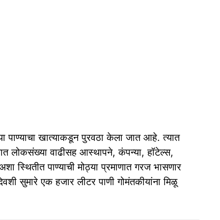
ा पाण्‍याचा खात्‍याकडून पुरवठा केला जात आहे. त्‍यात
 लोकसंख्‍या वाढीसह आस्‍थापने, कंपन्‍या, हॉटेल्‍स,
 अशा स्‍थितीत पाण्‍याची मोठ्या प्रमाणात गरज भासणार
येक दिवशी सुमारे एक हजार लीटर पाणी गोमंतकीयांना मिळू