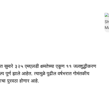
ात सुमारे ३२५ एमएलडी क्षमतेच्‍या एकूण ११ जलशुद्धीकरण
‍प पूर्ण झाले आहेत. त्‍यामुळे पुढील वर्षभरात गोमंतकीय
याचा पुरवठा होणार आहे.