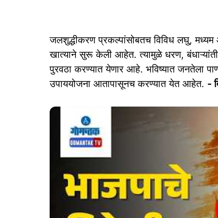
जलशुद्धीकरण प्रकल्‍पांसोबतच विविध लघु, मध्‍यम
खात्‍याने सुरू केली आहेत. त्‍यामुळे धरण, बंधाऱ्या
पुरवठा करण्‍यात येणार आहे. भविष्‍यात जनतेला पाण्‍
उपाययोजना आतापासूनच करण्‍यात येत आहेत.
- व