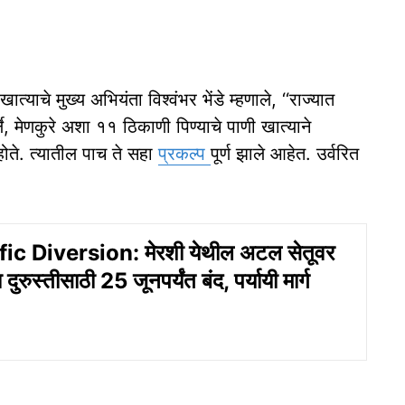
ाचे मुख्‍य अभियंता विश्‍‍वंभर भेंडे म्‍हणाले, ‘‘राज्‍यात
्ले, मेणकुरे अशा ११ ठिकाणी पिण्‍याचे पाणी खात्‍याने
होते. त्‍यातील पाच ते सहा
प्रकल्‍प
पूर्ण झाले आहेत. उर्वरित
ic Diversion: मेरशी येथील अटल सेतूवर
दुरुस्तीसाठी 25 जूनपर्यंत बंद, पर्यायी मार्ग