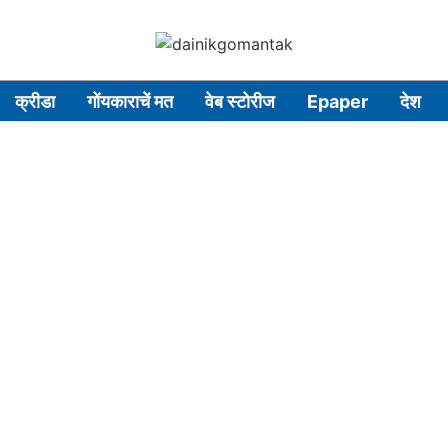
क्रीडा
गोंयकाराचें मत
वेब स्टोरीज
Epaper
देश