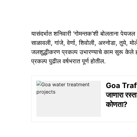
यासंदर्भात शनिवारी ‘गोमन्‍तक’शी बोलताना पेयजल खात्‍य
साळावली, गांजे, वेर्णा, शिवोली, अस्‍नोडा, तुये, मोर
जलशुद्धीकरण प्रकल्‍प उभारण्‍याचे काम सुरू केले 
प्रकल्‍प पुढील वर्षभरात पूर्ण होतील.
Goa Traff
जाणारा रस्ता 
कोणता?