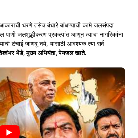
 आकाराची धरणे तसेच बंधारे बांधण्‍याची कामे जलसंपदा
ंतील पाणी जलशुद्धीकरण प्रकल्‍पांत आणून त्‍याचा नागरिकांना
याची टंचाई जाणवू नये, यासाठी आवश्‍‍यक त्‍या सर्व
िश्‍‍वंभर भेंडे, मुख्‍य अभियंता, पेयजल खाते.