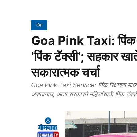
गोवा
Goa Pink Taxi: पिंक र
'पिंक टॅक्‍सी'; सहकार खात
सकारात्मक चर्चा
Goa Pink Taxi Service: पिंक रिक्षाच्‍या माध्‍य
असतानाच, आता सरकारने महिलांसाठी पिंक टॅक्‍स