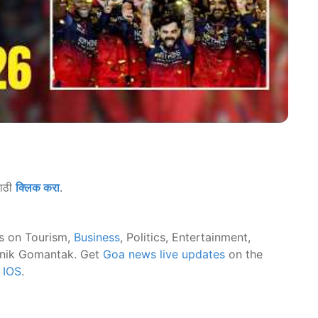
साठी
क्लिक करा
.
s on Tourism,
Business
, Politics, Entertainment,
nik Gomantak. Get
Goa news live updates
on the
d
IOS
.