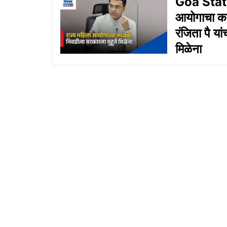
Goa Stat
आयोगाचा कार
रंजिता पै या
मिळेना