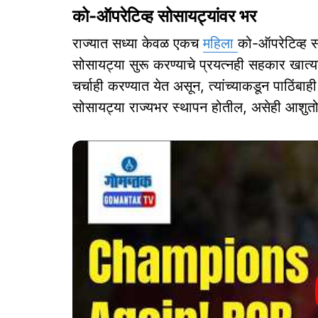
को-ऑपरेटिव्‍ह सोसायट्यांवर भर
राज्‍यात सध्‍या केवळ एकच
महिला
को-ऑपरेटिव्‍ह 
सोसायट्या सुरू करण्‍याचे प्रयत्‍नही सहकार खात्‍य
चर्चाही करण्‍यात येत असून, त्‍यांच्‍याकडून पाठिं
सोसायट्या राज्‍यभर स्‍थापन होतील, असेही आशुतो