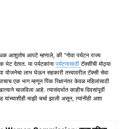
क आशुतोष आपटे म्‍हणाले, की ‘‘गोवा पर्यटन राज्‍य
यटक भेट देतात. या पर्यटकांना
पर्यटनासाठी
टॅक्‍सींची मोठ्या
‍या योजनेचा लाभ घेऊन सहकारी तत्त्‍वावरील टॅक्‍सी सेवा
्‍याचाच एक भाग म्‍हणून पिंक रिक्षानंतर केवळ महिलांसाठी
त्‍याने चालविला आहे. त्‍यासंदर्भात काहीच दिवसांपूर्वी
ड यांच्‍याशीही माझी चर्चा झाली असून, त्‍यांनीही अशा