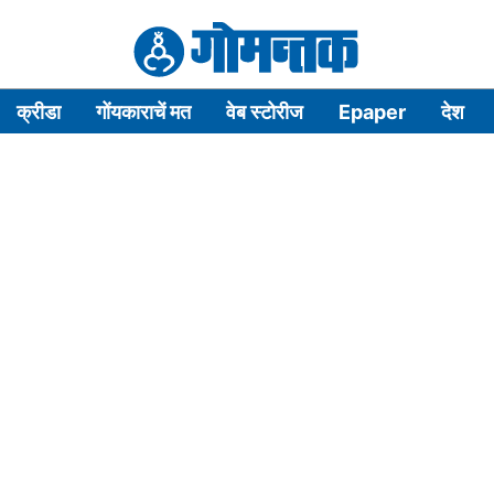
क्रीडा
गोंयकाराचें मत
वेब स्टोरीज
Epaper
देश