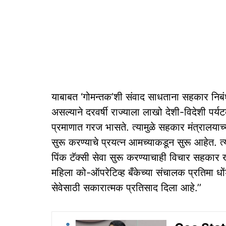
याबाबत ‘गोमन्‍तक’शी संवाद साधताना सहकार निबंध
असल्‍याने दरवर्षी राज्‍याला लाखो देशी-विदेशी पर्
प्रमाणात गरज भासते. त्‍यामुळे सहकार मंत्रालयाच्
सुरू करण्‍याचे प्रयत्‍न आमच्‍याकडून सुरू आहेत. त
पिंक टॅक्‍सी सेवा सुरू करण्‍याचाही विचार सहकार खा
महिला को-ऑपरेटिव्‍ह बँकेच्‍या संचालक प्रतिमा धों
सेवेसाठी सकारात्‍मक प्रतिसाद दिला आहे.’’