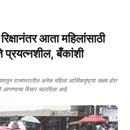
िक्षानंतर आता महिलांसाठी
े प्रयत्‍नशील, बँकांशी
मातून राज्‍यभरातील अनेक महिला आर्थिकदृष्‍ट्या सक्षम होत
ी आणण्‍याचा विचार चालविला आहे.