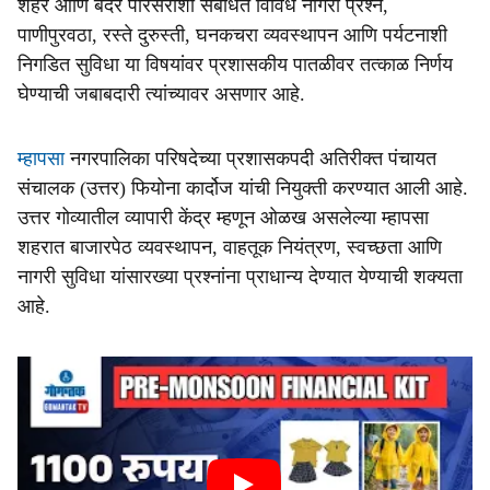
शहर आणि बंदर परिसराशी संबंधित विविध नागरी प्रश्न,
पाणीपुरवठा, रस्ते दुरुस्ती, घनकचरा व्यवस्थापन आणि पर्यटनाशी
निगडित सुविधा या विषयांवर प्रशासकीय पातळीवर तत्काळ निर्णय
घेण्याची जबाबदारी त्यांच्यावर असणार आहे.
म्हापसा
नगरपालिका परिषदेच्या प्रशासकपदी अतिरीक्त पंचायत
संचालक (उत्तर) फियोना कार्दोज यांची नियुक्ती करण्यात आली आहे.
उत्तर गोव्यातील व्यापारी केंद्र म्हणून ओळख असलेल्या म्हापसा
शहरात बाजारपेठ व्यवस्थापन, वाहतूक नियंत्रण, स्वच्छता आणि
नागरी सुविधा यांसारख्या प्रश्नांना प्राधान्य देण्यात येण्याची शक्यता
आहे.