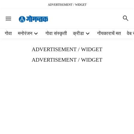
ADVERTISEMENT / WIDGET
H
गोवा
मनोरंजन
गोवा संस्कृती
क्रीडा
गोंयकाराचें मत
वेब 
e
a
ADVERTISEMENT / WIDGET
d
e
ADVERTISEMENT / WIDGET
r
m
e
n
u
i
t
e
m
s