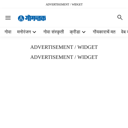
ADVERTISEMENT / WIDGET
H
गोवा
मनोरंजन
गोवा संस्कृती
क्रीडा
गोंयकाराचें मत
वेब 
e
a
ADVERTISEMENT / WIDGET
d
e
ADVERTISEMENT / WIDGET
r
m
e
n
u
i
t
e
m
s