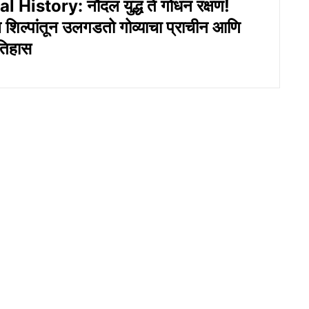
 History: नौदल युद्ध ते गोधन रक्षण!
 शिल्पांतून उलगडतो गोव्याचा प्राचीन आणि
तिहास