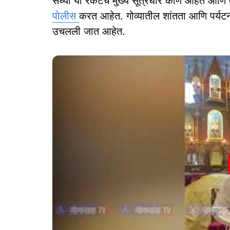
सध्या या रॅकेटचे मुख्य सूत्रधार कोण आहेत आणि
पोलीस
करत आहेत. गोव्यातील शांतता आणि पर्यटन प्
उचलली जात आहेत.