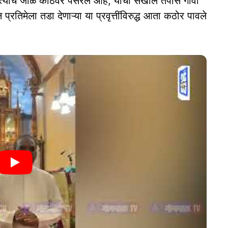
 त्यांचे जाळे कोठवर पसरले आहे, याचा सखोल तपास गोवा
रतिमेला तडा देणाऱ्या या प्रवृत्तींविरुद्ध आता कठोर पावले