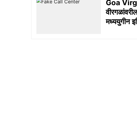
Goa Virgal
वीरगळांवरील
मध्ययुगीन इ