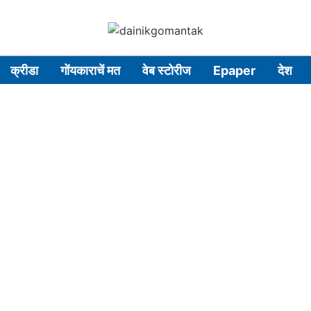
क्रीडा
गोंयकाराचें मत
वेब स्टोरीज
Epaper
देश