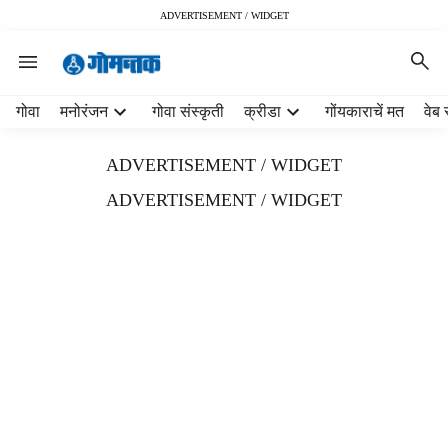
ADVERTISEMENT / WIDGET
H
गोवा
मनोरंजन
गोवा संस्कृती
क्रीडा
गोंयकाराचें मत
वेब 
e
a
ADVERTISEMENT / WIDGET
d
e
ADVERTISEMENT / WIDGET
r
m
e
n
u
i
t
e
m
s