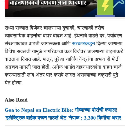
या केंद्रांची संख्या मोठ्या प्रमाणात वाढवण्याचे नियोजन करण्यात
आले आहे.
सध्या राज्यात विजेवर चालणाऱ्या दुचाकी, चारचाकी तसेच
व्यावसायिक वाहनांचा वापर वाढत आहे. इंधनाचे वाढते दर, पर्यावरण
संरक्षणाबाबत वाढती जागरूकता आणि
सरकारकडून
दिल्या जाणाऱ्या
विविध सवलती यामुळे नागरिकांचा कल विजेवर चालणाऱ्या वाहनांकडे
वाढताना दिसत आहे. मात्र, पुरेशा चार्जिंग केंद्रांचा अभाव ही मोठी
अडचण मानली जात होती. अनेक भागांत वाहनधारकांना वाहन चार्ज
करण्यासाठी लांब अंतर पार करावे लागत असल्याच्या तक्रारी पुढे
येत होत्या.
Also Read
Goa to Nepal on Electric Bike: गोव्याच्या पोरांची कमाल!
'इलेक्ट्रिक बाईक'वरून गाठलं थेट 'नेपाळ'; 3,300 किमीचा थरार