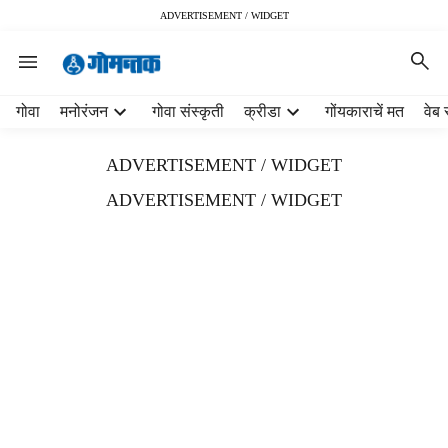
ADVERTISEMENT / WIDGET
H
गोवा
मनोरंजन
गोवा संस्कृती
क्रीडा
गोंयकाराचें मत
वेब 
e
a
ADVERTISEMENT / WIDGET
d
e
ADVERTISEMENT / WIDGET
r
m
e
n
u
i
t
e
m
s