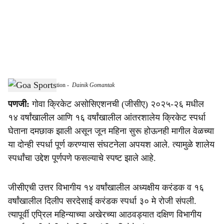
i
a
l
s
Goa Cricket Association
-
Dainik Gomantak
h
पणजी:
गोवा क्रिकेट असोसिएशनची (जीसीए) २०२५-२६ मधील
a
१४ वर्षांखालील आणि १६ वर्षांखालील आंतरशालेय क्रिकेट स्पर्धा
r
घेताना दमछाक झाली असून जून महिना सुरू होऊनही मागील वेळच्या
या दोन्ही स्पर्धा पूर्ण करण्यास संघटनेला अपयश आले. त्यामुळे शालेय
e
स्पर्धांचा उद्देश पूर्णपणे फसल्याचे स्पष्ट झाले आहे.
जीसीएची उत्तर विभागीय १४ वर्षांखालील अध्यक्षीय करंडक व १६
वर्षांखालील दिलीप सरदेसाई करंडक स्पर्धा ३० मे रोजी संपली.
त्यापूर्वी एप्रिल महिन्याच्या अखेरच्या आठवड्यात दक्षिण विभागीय