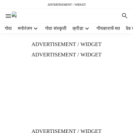
ADVERTISEMENT / WIDGET
H
गोवा
मनोरंजन
गोवा संस्कृती
क्रीडा
गोंयकाराचें मत
वेब 
e
a
ADVERTISEMENT / WIDGET
d
e
ADVERTISEMENT / WIDGET
r
m
e
n
u
i
t
e
m
s
ADVERTISEMENT / WIDGET