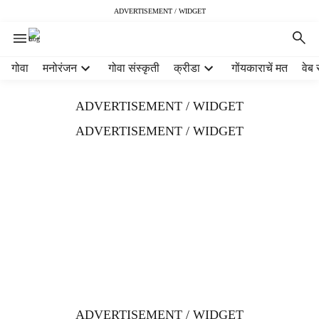
ADVERTISEMENT / WIDGET
H
गोवा
मनोरंजन
गोवा संस्कृती
क्रीडा
गोंयकाराचें मत
वेब 
e
a
ADVERTISEMENT / WIDGET
d
e
ADVERTISEMENT / WIDGET
r
m
e
n
u
i
t
e
m
s
ADVERTISEMENT / WIDGET