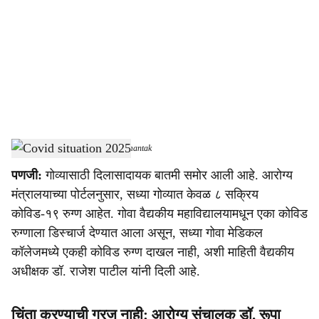
c
i
a
l
s
Covid situation 2025
-
Dainik Gomantak
h
पणजी:
गोव्यासाठी दिलासादायक बातमी समोर आली आहे. आरोग्य
a
मंत्रालयाच्या पोर्टलनुसार, सध्या गोव्यात केवळ ८ सक्रिय
r
कोविड-१९ रुग्ण आहेत. गोवा वैद्यकीय महाविद्यालयामधून एका कोविड
रुग्णाला डिस्चार्ज देण्यात आला असून, सध्या गोवा मेडिकल
e
कॉलेजमध्ये एकही कोविड रुग्ण दाखल नाही, अशी माहिती वैद्यकीय
अधीक्षक डॉ. राजेश पाटील यांनी दिली आहे.
चिंता करण्याची गरज नाही: आरोग्य संचालक डॉ. रूपा