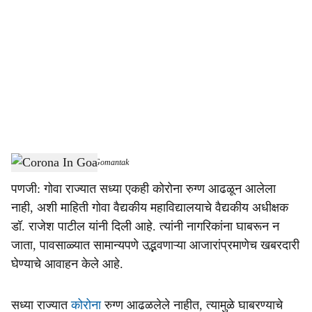
o
c
i
a
l
s
Corona In Goa
-
Dainik Gomantak
h
पणजी: गोवा राज्यात सध्या एकही कोरोना रुग्ण आढळून आलेला
a
नाही, अशी माहिती गोवा वैद्यकीय महाविद्यालयाचे वैद्यकीय अधीक्षक
r
डॉ. राजेश पाटील यांनी दिली आहे. त्यांनी नागरिकांना घाबरून न
जाता, पावसाळ्यात सामान्यपणे उद्भवणाऱ्या आजारांप्रमाणेच खबरदारी
e
घेण्याचे आवाहन केले आहे.
सध्या राज्यात
कोरोना
रुग्ण आढळलेले नाहीत, त्यामुळे घाबरण्याचे