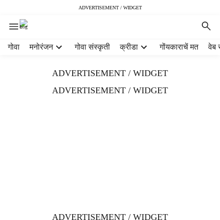
ADVERTISEMENT / WIDGET
H
गोवा
मनोरंजन
गोवा संस्कृती
क्रीडा
गोंयकाराचें मत
वेब 
e
a
ADVERTISEMENT / WIDGET
d
e
ADVERTISEMENT / WIDGET
r
m
e
n
u
i
t
e
m
s
ADVERTISEMENT / WIDGET