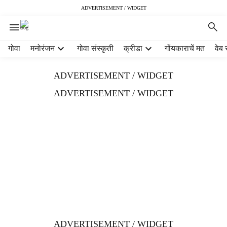
ADVERTISEMENT / WIDGET
H
गोवा
मनोरंजन
गोवा संस्कृती
क्रीडा
गोंयकाराचें मत
वेब 
e
a
ADVERTISEMENT / WIDGET
d
e
ADVERTISEMENT / WIDGET
r
m
e
n
u
i
t
e
m
s
ADVERTISEMENT / WIDGET