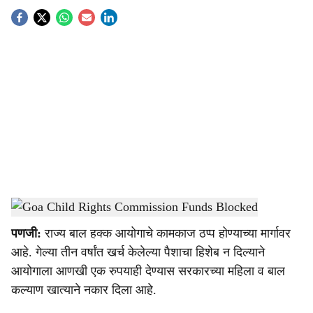
S
o
c
i
a
l
s
Goa Child Rights Commission
-
Dainik Gomantak
h
पणजी:
राज्य बाल हक्क आयोगाचे कामकाज ठप्प होण्याच्या मार्गावर
a
आहे. गेल्या तीन वर्षांत खर्च केलेल्या पैशाचा हिशेब न दिल्याने
r
आयोगाला आणखी एक रुपयाही देण्यास सरकारच्या महिला व बाल
कल्याण खात्याने नकार दिला आहे.
e