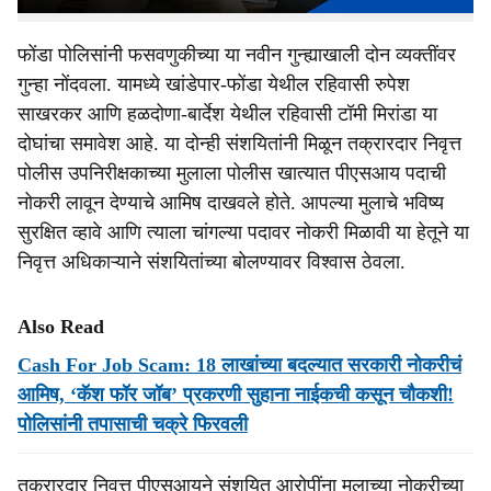
फोंडा पोलिसांनी फसवणुकीच्या या नवीन गुन्ह्याखाली दोन व्यक्तींवर
गुन्हा नोंदवला. यामध्ये खांडेपार-फोंडा येथील रहिवासी रुपेश
साखरकर आणि हळदोणा-बार्देश येथील रहिवासी टॉमी मिरांडा या
दोघांचा समावेश आहे. या दोन्ही संशयितांनी मिळून तक्रारदार निवृत्त
पोलीस उपनिरीक्षकाच्या मुलाला पोलीस खात्यात पीएसआय पदाची
नोकरी लावून देण्याचे आमिष दाखवले होते. आपल्या मुलाचे भविष्य
सुरक्षित व्हावे आणि त्याला चांगल्या पदावर नोकरी मिळावी या हेतूने या
निवृत्त अधिकाऱ्याने संशयितांच्या बोलण्यावर विश्वास ठेवला.
Also Read
Cash For Job Scam: 18 लाखांच्या बदल्यात सरकारी नोकरीचं
आमिष, ‘कॅश फॉर जॉब’ प्रकरणी सुहाना नाईकची कसून चौकशी!
पोलिसांनी तपासाची चक्रे फिरवली
तक्रारदार निवृत्त पीएसआयने संशयित आरोपींना मुलाच्या नोकरीच्या