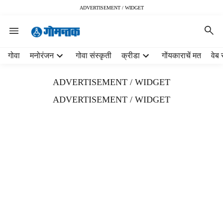
ADVERTISEMENT / WIDGET
H
गोवा
मनोरंजन
गोवा संस्कृती
क्रीडा
गोंयकाराचें मत
वेब 
e
a
ADVERTISEMENT / WIDGET
d
e
ADVERTISEMENT / WIDGET
r
m
e
n
u
i
t
e
m
s