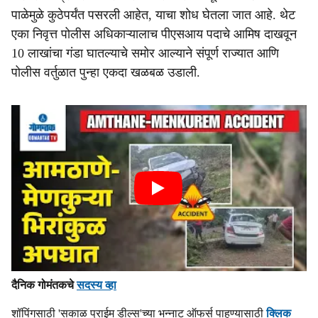
पाळेमुळे कुठेपर्यंत पसरली आहेत, याचा शोध घेतला जात आहे. थेट
एका निवृत्त पोलीस अधिकाऱ्यालाच पीएसआय पदाचे आमिष दाखवून
10 लाखांचा गंडा घातल्याचे समोर आल्याने संपूर्ण राज्यात आणि
पोलीस वर्तुळात पुन्हा एकदा खळबळ उडाली.
दैनिक गोमंतकचे
सदस्य व्हा
शॉपिंगसाठी 'सकाळ प्राईम डील्स'च्या भन्नाट ऑफर्स पाहण्यासाठी
क्लिक