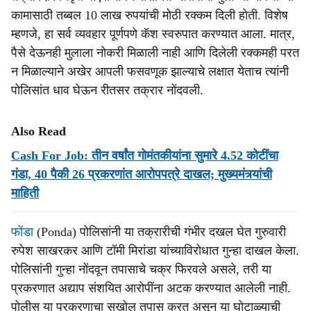
कामासाठी तब्बल 10 लाख रुपयांची मोठी रक्कम दिली होती. विशेष
म्हणजे, हा सर्व व्यवहार पूर्णपणे कॅश स्वरुपात करण्यात आला. मात्र,
पैसे देऊनही मुलाला नोकरी मिळाली नाही आणि दिलेली रक्कमही परत
न मिळाल्याने अखेर आपली फसवणूक झाल्याचे लक्षात येताच त्यांनी
पोलिसांत धाव घेऊन रीतसर तक्रार नोंदवली.
Also Read
Cash For Job: तीन वर्षांत गोमंतकीयांना सुमारे 4.52 कोटींचा
गंडा, 40 पैकी 26 प्रकरणांत आरोपपत्रे दाखल; मुख्‍यमंत्र्यांची
माहिती
फोंडा
(Ponda) पोलिसांनी या तक्रारीची गंभीर दखल घेत गुरुवारी
रुपेश साखरकर आणि टॉमी मिरांडा यांच्याविरोधात गुन्हा दाखल केला.
पोलिसांनी गुन्हा नोंदवून तपासाचे चक्र फिरवले असले, तरी या
प्रकरणात अद्याप संशयित आरोपींना अटक करण्यात आलेली नाही.
पोलीस या प्रकरणाचा सखोल तपास करत असून या घोटाळ्याची