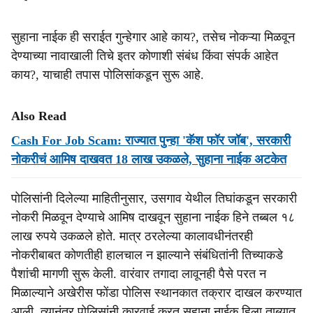
सुहाना नाईक ही सराईत गुन्हेगार आहे काय?, तसेच नोकऱ्या मिळवून
देण्याच्या नावाखाली तिचे इतर कोणाशी संबंध किंवा संपर्क आहेत
काय?, याचाही तपास पोलिसांकडून सुरू आहे.
Also Read
Cash For Job Scam: राज्यात पुन्‍हा 'कॅश फॉर जॉब', सरकारी
नोकरीचं आमिष दाखवत 18 लाख उकळले, सुहाना नाईक अटकेत
पोलिसांनी दिलेल्या माहितीनुसार, उसगाव येथील तिघांकडून सरकारी
नोकरी मिळवून देण्याचे आमिष दाखवून सुहाना नाईक हिने तब्बल १८
लाख रुपये उकळले होते. मात्र ठरलेल्या कालावधीनंतरही
नोकरीबाबत कोणतीही हालचाल न झाल्याने संबंधितांनी तिच्याकडे
पैशांची मागणी सुरू केली. वारंवार तगादा लावूनही पैसे परत न
मिळाल्याने अखेरीस फोंडा पोलिस स्थानकात तक्रार दाखल करण्यात
आली. त्यानंतर पोलिसांनी कारवाई करत सुहाना नाईक हिला ताब्यात