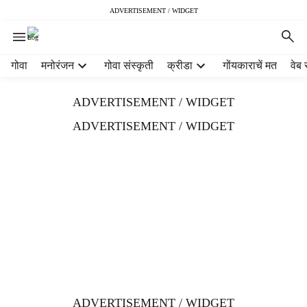
ADVERTISEMENT / WIDGET
H
गोवा
मनोरंजन
गोवा संस्कृती
क्रीडा
गोंयकाराचें मत
वेब 
e
a
ADVERTISEMENT / WIDGET
d
e
ADVERTISEMENT / WIDGET
r
m
e
n
u
i
t
e
m
s
ADVERTISEMENT / WIDGET