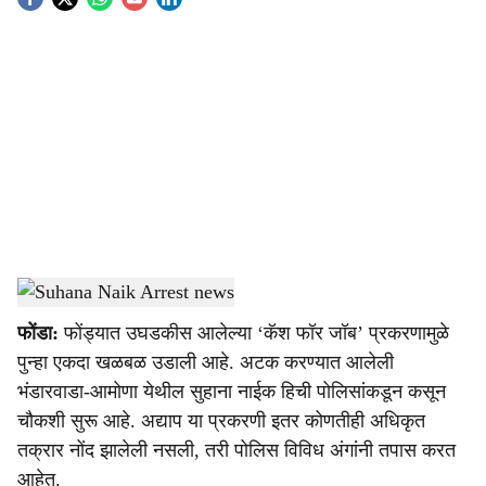
S
o
c
i
a
l
s
Suhana Naik
-
Dainik Gomantak
h
फोंडा:
फोंड्यात उघडकीस आलेल्या ‘कॅश फॉर जॉब’ प्रकरणामुळे
a
पुन्हा एकदा खळबळ उडाली आहे. अटक करण्यात आलेली
r
भंडारवाडा-आमोणा येथील सुहाना नाईक हिची पोलिसांकडून कसून
चौकशी सुरू आहे. अद्याप या प्रकरणी इतर कोणतीही अधिकृत
e
तक्रार नोंद झालेली नसली, तरी पोलिस विविध अंगांनी तपास करत
आहेत.