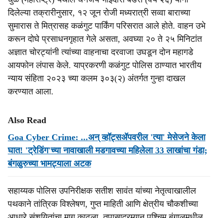
दिलेल्या तक्रारीनुसार, १२ जून रोजी मध्यरात्री सव्वा बाराच्या
सुमारास ते मित्रासह कळंगुट पार्किंग परिसरात आले होते. वाहन उभे
करून दोघे प्रसाधनगृहात गेले असता, अवघ्या २० ते २५ मिनिटांत
अज्ञात चोरट्यांनी त्यांच्या वाहनाचा दरवाजा उघडून दोन महागडे
आयफोन लंपास केले. याप्रकरणी कळंगुट पोलिस ठाण्यात भारतीय
न्याय संहिता २०२३ च्या कलम ३०३(२) अंतर्गत गुन्हा दाखल
करण्यात आला.
Also Read
Goa Cyber Crime: ...अन् व्हॉट्सॲपवरील 'त्या' मेसेजने केला
घात! 'ट्रेडिंग'च्या नावाखाली मडगावच्या महिलेला 33 लाखांचा गंडा;
बंगळुरुच्या भामट्याला अटक
सहाय्यक पोलिस उपनिरीक्षक सतीश सावंत यांच्या नेतृत्वाखालील
पथकाने तांत्रिक विश्लेषण, गुप्त माहिती आणि क्षेत्रीय चौकशीच्या
आधारे संशयितांचा माग काढला. तपासादरम्यान पश्चिम बंगालमधील