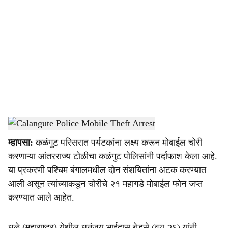
o
c
i
a
l
s
Calangute Police Mobile Theft Arrest
-
Dainik Gomantak
h
म्हापसा:
कळंगुट परिसरात पर्यटकांना लक्ष्य करून मोबाईल चोरी
a
करणाऱ्या आंतरराज्य टोळीचा कळंगुट पोलिसांनी पर्दाफाश केला आहे.
r
या प्रकरणी पश्चिम बंगालमधील दोन संशयितांना अटक करण्यात
आली असून त्यांच्याकडून चोरीचे २१ महागडे मोबाईल फोन जप्त
e
करण्यात आले आहेत.
धुळे (महाराष्ट्र) येथील धनंजय भाईदास बेडसे (वय २६) यांनी