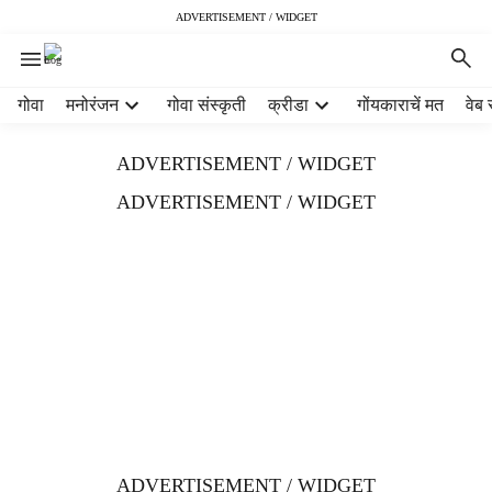
ADVERTISEMENT / WIDGET
H
गोवा
मनोरंजन
गोवा संस्कृती
क्रीडा
गोंयकाराचें मत
वेब 
e
a
ADVERTISEMENT / WIDGET
d
e
ADVERTISEMENT / WIDGET
r
m
e
n
u
i
t
e
m
s
ADVERTISEMENT / WIDGET