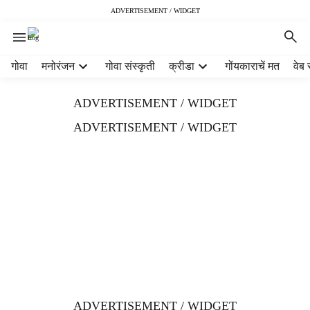
ADVERTISEMENT / WIDGET
H
गोवा
मनोरंजन
गोवा संस्कृती
क्रीडा
गोंयकाराचें मत
वेब 
e
a
ADVERTISEMENT / WIDGET
d
e
ADVERTISEMENT / WIDGET
r
m
e
n
u
i
t
e
m
s
ADVERTISEMENT / WIDGET