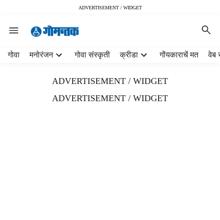
ADVERTISEMENT / WIDGET
H
गोवा
मनोरंजन
गोवा संस्कृती
क्रीडा
गोंयकाराचें मत
वेब 
e
a
ADVERTISEMENT / WIDGET
d
e
ADVERTISEMENT / WIDGET
r
m
e
n
u
i
t
e
m
s