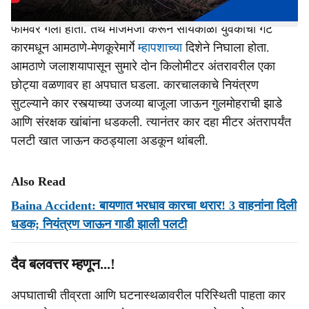
बार्देशमधील सहा युवकांचा एक गट सहलीसाठी आमठाणे येथील
फार्मवर गेला होता. तेथे मौजमजा करून सायंकाळी युवकांचा गट
कारमधून आमठाणे-मेणकूरेमार्गे
म्हापशाच्या
दिशेने निघाला होता.
आमठाणे जलाशयापासून सुमारे दोन किलोमीटर अंतरावरील एका
छोट्या वळणावर हा अपघात घडला. कारचालकाचे नियंत्रण
सुटल्याने कार रस्त्याच्या उजव्या बाजूला जाऊन गुलमोहराची झाडे
आणि संरक्षक खांबांना धडकली. त्यानंतर कार दहा मीटर अंतरापर्यंत
पलटी खात जाऊन कठड्याला अडकून थांबली.
Also Read
Baina Accident: बायणात भरधाव कारचा थरार! 3 वाहनांना दिली
धडक; नियंत्रण जाऊन गाडी झाली पलटी
दैव बलवत्तर म्हणून...!
अपघाताची तीव्रता आणि घटनास्थळावरील परिस्थिती पाहता कार