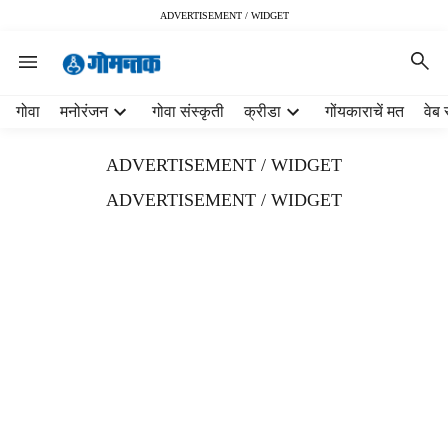
ADVERTISEMENT / WIDGET
H
गोवा
मनोरंजन
गोवा संस्कृती
क्रीडा
गोंयकाराचें मत
वेब 
e
a
ADVERTISEMENT / WIDGET
d
e
ADVERTISEMENT / WIDGET
r
m
e
n
u
i
t
e
m
s