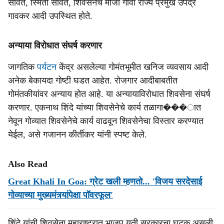
सावंत, स्मिता सावंत, शिवसेनेचे माजी गोवा राज्य प्रमुख उपेंद्र
गावकर आदी उपस्थित होते.
अन्याया विरोधात संघर्ष करणार
जागतिक
पर्यटन
केंद्र असलेल्या गोमंतभूमीत खनिज व्यवसाय आदी
अनेक बेकायदा गोष्टी घडत आहेत. रोजगार आदीबाबतीत
गोमंतकीयांवर अन्याय होत आहे. या अन्यायाविरोधात शिवसेना संघर्ष
करणार. एकनाथ शिंदे यांच्या शिवसेनेचे कार्य तळागा���ात
नेवून गोव्यात शिवसेनेचे कार्य वाढवून शिवसेनेचा विस्तार करण्यात
येईल, असे गजानन कीर्तीकर यांनी स्पष्ट केले.
Also Read
Great Khali In Goa: ग्रेट खली म्हणतो... 'विजय सरदेसाई
गोव्याच्या मुख्यमंत्र्यांपेक्षा पॉवरफूल'
शिंदे यांची शिवसेना महाराष्ट्रात भाजप युती सरकारचा घटक असली,