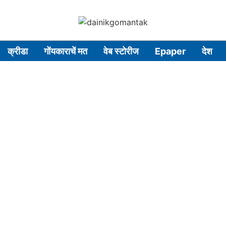
क्रीडा
गोंयकाराचें मत
वेब स्टोरीज
Epaper
देश