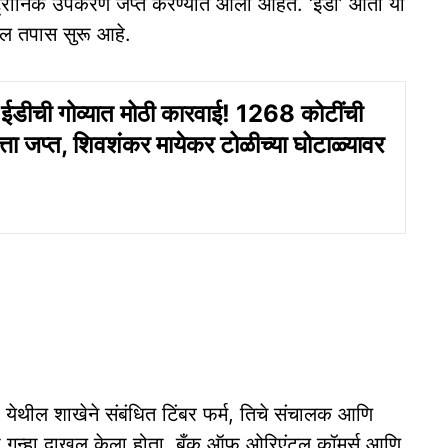
क्ट्रॉनिक उपकरणे जप्त करण्यात आली आहेत. ‘ईडी’ आता या
ुढील तपास सुरू आहे.
डीची गोव्यात मोठी कारवाई! 1268 कोटींची
त्ता जप्त, शिवशंकर मायेकर टोळीच्या घोटाळ्यावर
ी येथील शाखेने संबंधित टिंबर फर्म, तिचे संचालक आणि
चा गुन्हा दाखल केला होता. बँक ऑफ ओरिएंटल कॉमर्स आणि