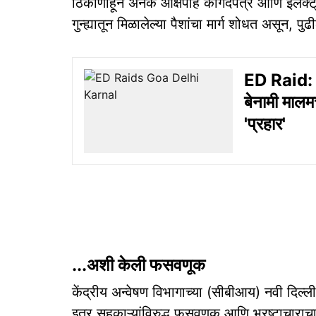
ठिकाणांहून अनेक आक्षेपार्ह कागदपत्रे आणि इले
गुन्ह्यातून मिळालेल्या पैशांचा मार्ग शोधत असून, प
ED Raid: ई
बेनामी मालम
'प्रहार'
...अशी केली फसवणूक
केंद्रीय अन्वेषण विभागाच्या (सीबीआय) नवी दिल्ल
इतर सहकाऱ्यांविरुद्ध फसवणूक आणि भ्रष्टाचारा