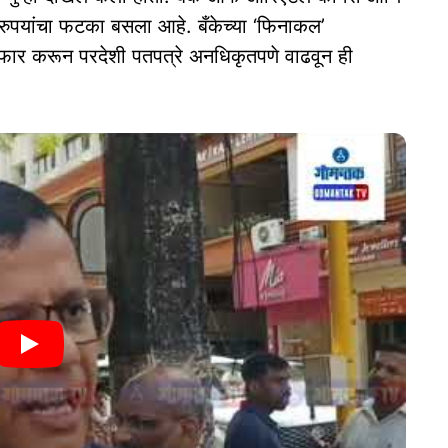
टी रुपयांचा फटका बसला आहे. बँकेच्या ‘फिनाकल’
 फेरफार करून परदेशी पतपत्रे अनधिकृतपणे वाढवून ही