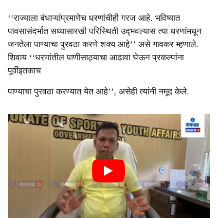
‘‘राज्‍याला बंधाऱ्यांप्रमाणेच धरणांचीही गरज आहे. भविष्‍यात
पावसासंदर्भात सध्‍यासारखी परिस्‍थिती उद्‍भवल्‍यास त्‍या धरणांमधून
जनतेला पाण्‍याचा पुरवठा करणे शक्‍य आहे’’ असे गावकर म्‍हणाले.
शिवाय ‘‘धरणांतील पाणीसाठ्याचा आढावा घेऊन प्रकल्‍पांना
पूर्वीइतकाच
पाण्‍याचा पुरवठा करण्‍यात येत आहे’’, असेही त्‍यांनी नमूद केले.