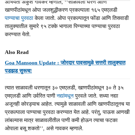
अभियंता अंकुश गावकर म्‍हणाले, ‘‘साळावली धरण आणि
खाणपीठांमधून ओपा जलशुद्धीकरण प्रकल्‍पाला १६५ एमएलडी
पाण्‍याचा पुरवठा
केला जातो. ओपा प्रकल्‍पातून फोंडा आणि तिसवाडी
तालुक्यातील सुमारे ९५ टक्‍के भागाला पिण्‍याच्‍या पाण्‍याचा पुरवठा
करण्‍यात येतो.
Also Read
Goa Mansoon Update : जोरदार पावसामुळे सत्तरी तालुक्यात
पडझड सुरूच!
त्‍यात साळावली धरणातून ३० एमएलडी, खाणपीठांमधून ३० ते ३५
एमएलडी आणि उर्वरित पाणी
नद्यांमधून
पुरवले जाते. सध्‍या नद्या
अजूनही कोरड्याच आहेत. त्‍यामुळे साळावली आणि खाणपीठातूनच या
प्रकल्‍पाला पाण्‍याचा पुरवठा करण्‍यात येत आहे. परंतु, पाऊस आणखी
लांबल्‍यास मात्र साळावलीतील पाणी कमी होऊन त्‍याचा फटका
ओपाला बसू शकतो’’, असे गावकर म्‍हणाले.