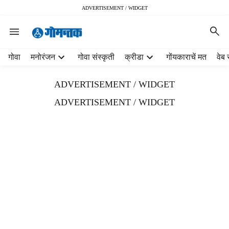
ADVERTISEMENT / WIDGET
H
गोवा
मनोरंजन
गोवा संस्कृती
क्रीडा
गोंयकाराचें मत
वेब 
e
a
ADVERTISEMENT / WIDGET
d
e
ADVERTISEMENT / WIDGET
r
m
e
n
u
i
t
e
m
s