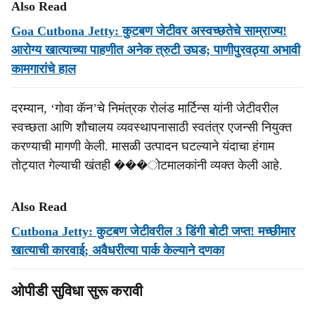
Also Read
Goa Cutbona Jetty: कुटबण जेटीवर अस्वच्छतेचे साम्राज्य!
आरोग्य खात्याच्या पाहणीत अनेक त्रुटी उघड; पाणीपुरवठ्या अभावी
कामगारांचे हाल
दरम्यान, ‘गोवा कॅन’चे निमंत्रक रोलंड मार्टिन्स यांनी जेटीवरील
स्वच्छता आणि शौचालय व्यवस्थापनासाठी स्वतंत्र एजन्सी नियुक्त
करण्याची मागणी केली. मासळी उत्पादन घटल्याने यंदाचा हंगाम
तोट्यात गेल्याची खंतही ���ोटमालकांनी व्यक्त केली आहे.
Also Read
Cutbona Jetty: कुटबण जेटीवरील 3 डिंगी बोटी जप्‍त! मच्छीमार
खात्याची कारवाई; अवैधरीत्या पार्क केल्याने दणका
ओपीडी सुविधा सुरू करावी