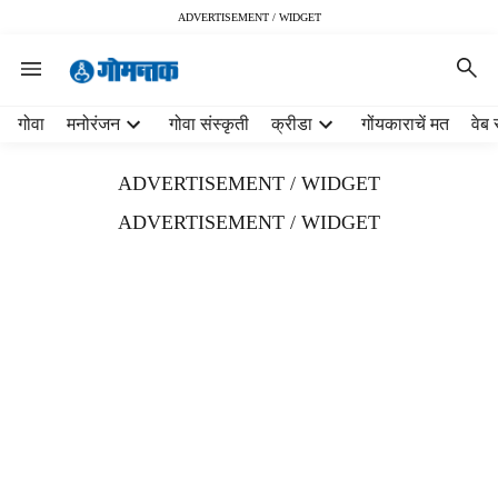
ADVERTISEMENT / WIDGET
H
गोवा
मनोरंजन
गोवा संस्कृती
क्रीडा
गोंयकाराचें मत
वेब 
e
a
ADVERTISEMENT / WIDGET
d
e
ADVERTISEMENT / WIDGET
r
m
e
n
u
i
t
e
m
s