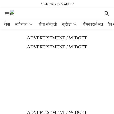
ADVERTISEMENT / WIDGET
H
गोवा
मनोरंजन
गोवा संस्कृती
क्रीडा
गोंयकाराचें मत
वेब 
e
a
ADVERTISEMENT / WIDGET
d
e
ADVERTISEMENT / WIDGET
r
m
e
n
u
i
t
e
m
s
ADVERTISEMENT / WIDGET