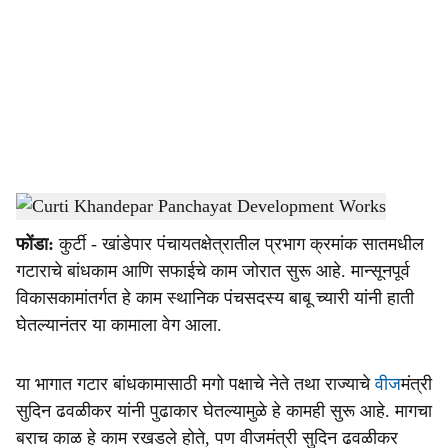
c
i
a
l
s
Pre Monsoon Works
-
Dainik Gomantak
h
फोंडा:
कुर्टी - खांडेपार पंचायतक्षेत्रातील प्रभाग क्रमांक सातमधील
a
गटाराचे बांधकाम आणि सफाईचे काम जोरात सुरू आहे. मान्सूनपूर्व
r
विकासकामांतर्गत हे काम स्थानिक पंचसदस्य बाबू च्यारी यांनी हाती
घेतल्यानंतर या कामाला वेग आला.
e
या भागात गटार बांधकामासाठी मगो पक्षाचे नेते तथा राज्याचे
वीज
मंत्री
सुदिन ढवळीकर यांनी पुढाकार घेतल्यामुळे हे कामही सुरू आहे. मागचा
बराच काळ हे काम रखडले होते, पण वीजमंत्री सुदिन ढवळीकर