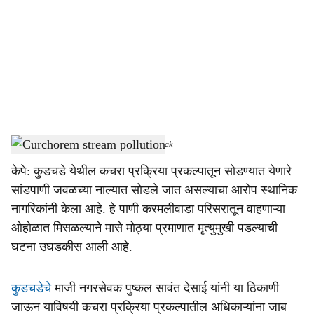
c
i
a
l
s
Curchorem stream pollution
-
Dainik Gomantak
h
केपे: कुडचडे येथील कचरा प्रक्रिया प्रकल्पातून सोडण्यात येणारे
a
सांडपाणी जवळच्या नाल्यात सोडले जात असल्याचा आरोप स्थानिक
r
नागरिकांनी केला आहे. हे पाणी करमलीवाडा परिसरातून वाहणाऱ्या
ओहोळात मिसळल्याने मासे मोठ्या प्रमाणात मृत्युमुखी पडल्याची
e
घटना उघडकीस आली आहे.
कुडचडेचे
माजी नगरसेवक पुष्कल सावंत देसाई यांनी या ठिकाणी
जाऊन याविषयी कचरा प्रक्रिया प्रकल्पातील अधिकाऱ्यांना जाब