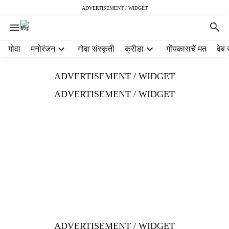
ADVERTISEMENT / WIDGET
H
गोवा
मनोरंजन
गोवा संस्कृती
क्रीडा
गोंयकाराचें मत
वेब 
e
a
ADVERTISEMENT / WIDGET
d
e
ADVERTISEMENT / WIDGET
r
m
e
n
u
i
t
e
m
s
ADVERTISEMENT / WIDGET