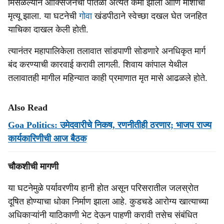
मिसळल्याने ऑक्सिजनची पातळी अत्यंत कमी झाली आणि माशांचा
मृत्यू झाला. या घटनेची
गोवा
खंडपीठाने स्वेच्छा दखल घेत जनहित
याचिका दाखल केली होती.
त्यानंतर महापालिकेला तलावात सांडपाणी सोडणारे अनधिकृत मार्ग
बंद करण्याची कारवाई करावी लागली. शिवाय कांपाल येथील
तलावातही मागील महिन्यात काही प्रमाणात मृत मासे आढळले होते.
Also Read
Goa Politics: उमेदवारीचे निकष, रणनीतीही ठरणार; भाजप राज्य
कार्यकारिणीची आज बैठक
चौकशीची मागणी
या घटनेमुळे पर्यावरणीय हानी होत असून परिसरातील जलस्रोत
दूषित होण्याचा धोका निर्माण झाला आहे. कुडचडे आरोग्य खात्याच्या
अधिकाऱ्यांनी याठिकाणी भेट देऊन पाहणी करावी तसेच संबंधित